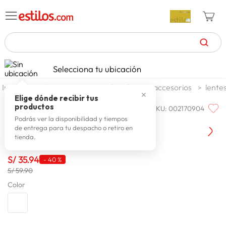
TÉRMINOS MÁS BUSCADOS
Selecciona tu ubicación
celulares
1
.
moda y accesorios
hombre
accesorios
lente
✕
zapatillas mujer
2
.
Elige dónde recibir tus
productos
SKU
:
002170904
PRIORITY
zapatillas hombre
3
.
Lentes De Sol Jimin Priority
Podrás ver la disponibilidad y tiempos
de entrega para tu despacho o retiro en
moda
4
.
tienda.
zapatillas
5
.
S/
35
.
94
-
40 %
tv
6
.
S/ 59.90
laptop
Color
7
.
terrex
8
.
cocina
9
.