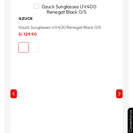
GZUCK
Gzuck Sunglasses UV400 Renegat Black 0/S
H
S/
129
.
90
S
Comentarios