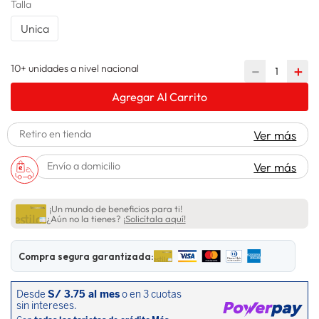
Talla
lavadora
10
.
Unica
10+ unidades a nivel nacional
－
＋
Agregar Al Carrito
Retiro en tienda
Ver más
Envío a domicilio
Ver más
¡Un mundo de beneficios para ti!
¿Aún no la tienes?
¡Solicítala aquí!
Compra segura garantizada: