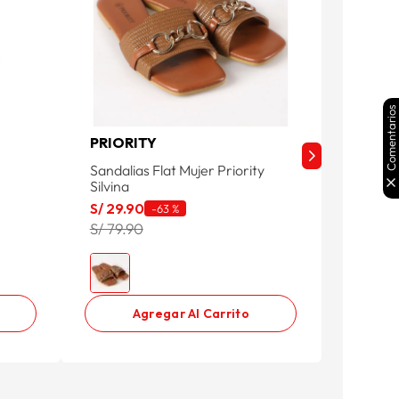
Comentarios
PRIORITY
ESSEN
Sandalias Flat Mujer Priority
Sandali
Silvina
Essenc
S/
29
.
90
S/
49
.
9
-
63 %
S/ 79.90
S/ 119.
Agregar Al Carrito