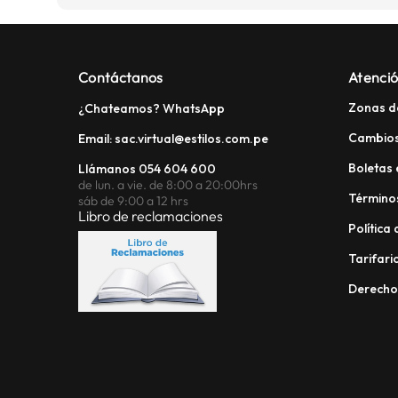
Contáctanos
Atenció
Zonas d
¿Chateamos? WhatsApp
Cambios
Email: sac.virtual@estilos.com.pe
Boletas 
Llámanos 054 604 600
de lun. a vie. de 8:00 a 20:00hrs
Términos
sáb de 9:00 a 12 hrs
Libro de reclamaciones
Política
Tarifario
Derech