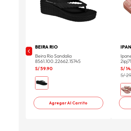
BEIRA RIO
IPA
Beira Rio Sandalia
Ipan
8561.100.22662.15745
2ipj
S/
59
.
90
S/
14
S/ 2
Agregar Al Carrito