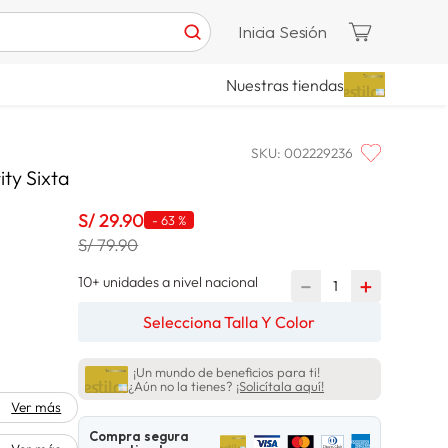
Inicia Sesión
Nuestras tiendas
SKU
:
002229236
ity Sixta
S/
29
.
90
-
63 %
S/ 79.90
10+ unidades a nivel nacional
－
＋
Selecciona Talla Y Color
¡Un mundo de beneficios para ti!
¿Aún no la tienes?
¡Solicítala aquí!
Ver más
Compra segura