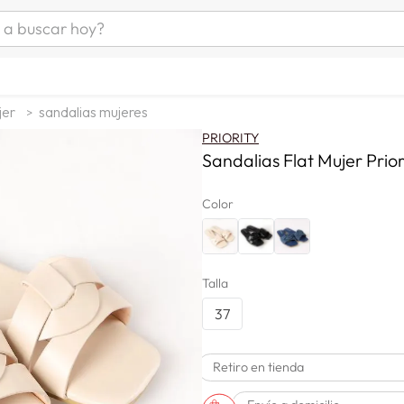
uscar hoy?
ÁS BUSCADOS
as mujer
jer
sandalias mujeres
s
PRIORITY
as hombre
Sandalias Flat Mujer Prior
Color
s
Talla
37
man
Retiro en tienda
a