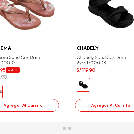
NEMA
CHABELY
ema Sand Cas Dam
Chabely Sand Cas Dam
7100010
2ys41700003
.
95
S/
119
.
90
-
50 %
9.90
Agregar Al Carrito
Agregar Al Carrito