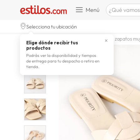
¿Qué vamos a b
Menú
TÉRMINOS M
Selecciona tu ubicación
zapatill
1
.
calzado y zapatillas
zapatos
zapatos mu
✕
Elige dónde recibir tus
celulare
2
.
productos
zapatill
3
.
Podrás ver la disponibilidad y tiempos
de entrega para tu despacho o retiro en
moda
4
.
tienda.
zapatilla
5
.
tv
6
.
laptop
7
.
terrex
8
.
spider
9
.
lavador
10
.