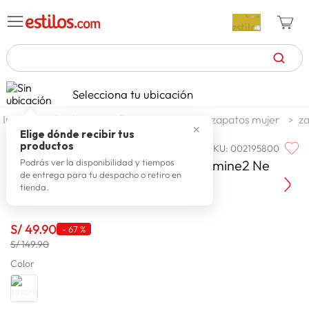
TÉRMINOS MÁS BUSCADOS
Selecciona tu ubicación
zapatillas mujer
1
.
calzado y zapatillas
zapatos
zapatos mujer
za
✕
celulares
2
.
Elige dónde recibir tus
productos
SKU
:
002195800
PRIORITY
zapatillas hombre
3
.
Zapatos Casuales Mujer Priority Emine2 Ne
Podrás ver la disponibilidad y tiempos
de entrega para tu despacho o retiro en
moda
4
.
tienda.
zapatillas
5
.
tv
S/
49
.
90
6
.
-
67 %
S/ 149.90
terrex
7
.
Color
laptop
8
.
spiderman
9
.