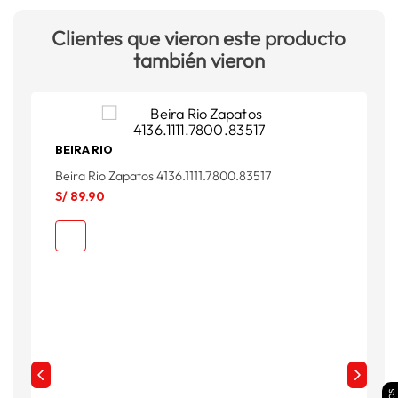
Clientes que vieron este producto
también vieron
BEIRA RIO
S
Beira Rio Zapatos 4136.1111.7800.83517
S
S/
89
.
90
S