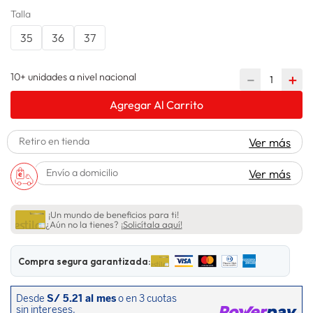
Talla
lavadora
10
.
35
36
37
10+ unidades a nivel nacional
－
＋
Agregar Al Carrito
Retiro en tienda
Ver más
Envío a domicilio
Ver más
¡Un mundo de beneficios para ti!
¿Aún no la tienes?
¡Solicítala aquí!
Compra segura garantizada: