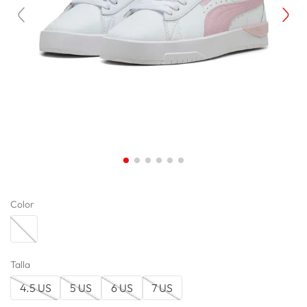
lavadora
10
.
Color
Talla
4.5 US
5 US
6 US
7 US