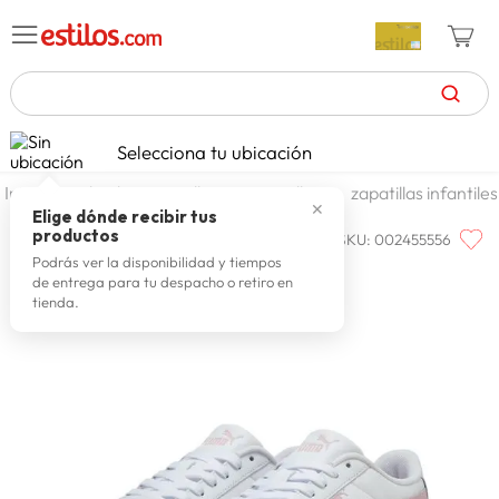
TÉRMINOS MÁS BUSCADOS
Selecciona tu ubicación
zapatillas mujer
1
.
calzado y zapatillas
zapatillas
zapatillas infantiles
✕
celulares
2
.
Elige dónde recibir tus
productos
SKU
:
002455556
PUMA
zapatillas hombre
3
.
Puma Calzado Juvenil 401481 03
Podrás ver la disponibilidad y tiempos
de entrega para tu despacho o retiro en
moda
4
.
tienda.
zapatillas
5
.
tv
6
.
laptop
7
.
terrex
8
.
spiderman
9
.