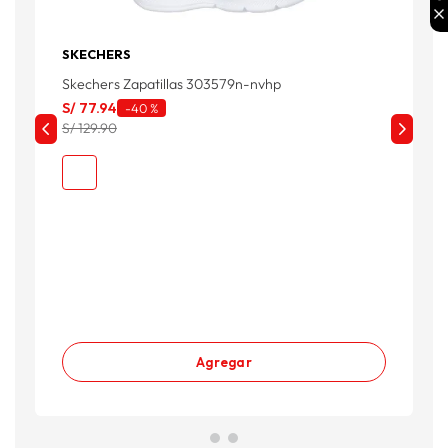
SKECHERS
Skechers Zapatillas 303579n-nvhp
S/
77
.
94
-
40 %
S/ 129.90
F
Z
S
S
Agregar