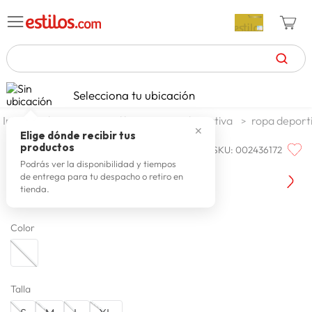
TÉRMINOS MÁS BUSCADOS
Selecciona tu ubicación
zapatillas mujer
1
.
deportes y aire libre
ropa deportiva
ropa deport
✕
celulares
2
.
Elige dónde recibir tus
productos
SKU
:
002436172
PUMA
zapatillas hombre
3
.
Puma Polo 526563 02
Podrás ver la disponibilidad y tiempos
de entrega para tu despacho o retiro en
moda
4
.
tienda.
zapatillas
5
.
Color
tv
6
.
terrex
7
.
laptop
8
.
Talla
spiderman
9
.