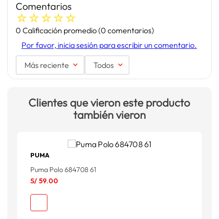
Comentarios
☆
☆
☆
☆
☆
0 Calificación promedio
(0 comentarios)
Por favor, inicia sesión para escribir un comentario.
Más reciente
Todos
Clientes que vieron este producto
también vieron
PUMA
Puma Polo 684708 61
A
S/
59
.
00
S
S