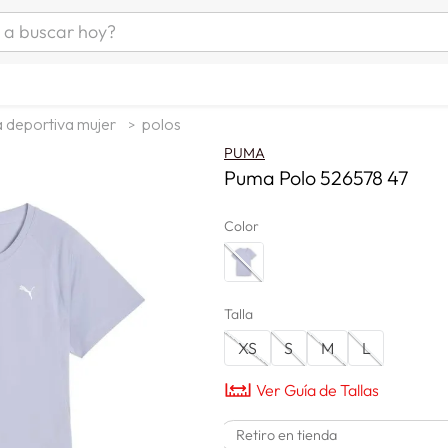
uscar hoy?
ÁS BUSCADOS
s
 deportiva mujer
polos
as mujer
PUMA
as hombre
Puma Polo 526578 47
Color
s
Talla
XS
S
M
L
a
Ver Guía de Tallas
man
Retiro en tienda