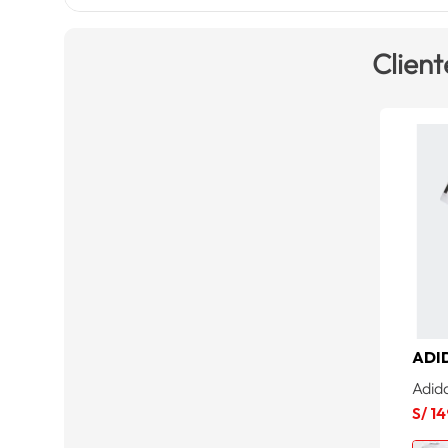
Client
ADI
Adid
S/
14