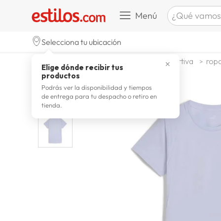
¿Qué vamos a b
Menú
TÉRMINOS M
Selecciona tu ubicación
celulare
1
.
deportes y aire libre
ropa deportiva
ropa
✕
Elige dónde recibir tus
zapatill
2
.
productos
zapatill
3
.
Podrás ver la disponibilidad y tiempos
de entrega para tu despacho o retiro en
moda
4
.
tienda.
zapatilla
5
.
tv
6
.
laptop
7
.
terrex
8
.
lavador
9
.
spider
10
.