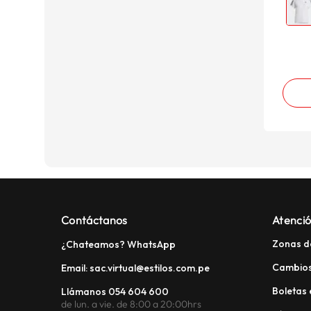
Contáctanos
Atenció
Zonas d
¿Chateamos? WhatsApp
Cambios
Email: sac.virtual@estilos.com.pe
Boletas 
Llámanos 054 604 600
de lun. a vie. de 8:00 a 20:00hrs