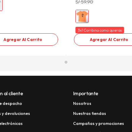
S/ 59.90
3x1 Combina como quieras
Agregar Al Carrito
Agregar Al Carrito
n al cliente
Importante
e despacho
Nosotros
 y devoluciones
Nuestras tiendas
electrónicas
Campañas y promociones