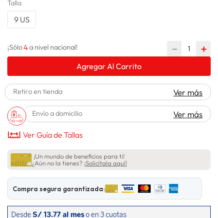
Talla
lavadora
10
.
9 US
4
－
＋
¡Sólo
a nivel nacional!
Agregar Al Carrito
Retiro en tienda
Ver más
Envío a domicilio
Ver más
Ver Guía de Tallas
¡Un mundo de beneficios para ti!
¿Aún no la tienes?
¡Solicítala aquí!
Compra segura garantizada: