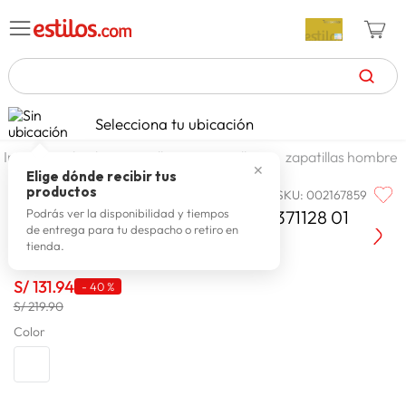
TÉRMINOS MÁS BUSCADOS
Selecciona tu ubicación
zapatillas mujer
1
.
calzado y zapatillas
zapatillas
zapatillas hombre
✕
celulares
2
.
Elige dónde recibir tus
productos
SKU
:
002167859
PUMA
zapatillas hombre
3
.
Zapatilla Puma Zap Anzarun Lite 371128 01
Podrás ver la disponibilidad y tiempos
de entrega para tu despacho o retiro en
moda
4
.
tienda.
zapatillas
5
.
S/
131
.
94
-
40 %
tv
6
.
S/ 219.90
laptop
Color
7
.
terrex
8
.
spiderman
9
.