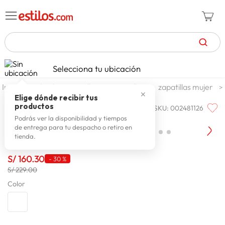
TÉRMINOS MÁS BUSCADOS
Selecciona tu ubicación
zapatillas mujer
1
.
calzado y zapatillas
zapatillas
zapatillas mujer
✕
celulares
2
.
Elige dónde recibir tus
productos
SKU
:
002481126
PUMA
zapatillas hombre
3
.
Puma Zapatilla 401005 11
Podrás ver la disponibilidad y tiempos
de entrega para tu despacho o retiro en
zapatillas
4
.
tienda.
moda
5
.
S/
160
.
30
-
30 %
tv
6
.
S/ 229.00
spiderman
Color
7
.
laptop
8
.
terrex
9
.