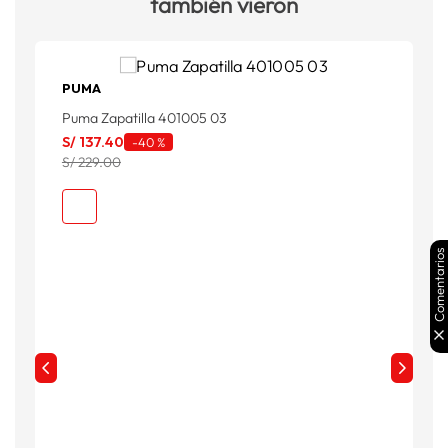
también vieron
PUMA
B
Puma Zapatilla 401005 03
B
S/
137
.
40
-
40 %
S
S/ 229.00
S
Comentarios