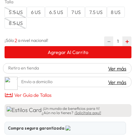
Talla
lavadora
10
.
5.5 US
6 US
6.5 US
7 US
7.5 US
8 US
8.5 US
2
－
＋
¡Sólo
a nivel nacional!
Agregar Al Carrito
Retiro en tienda
Ver más
Envío a domicilio
Ver más
Ver Guía de Tallas
¡Un mundo de beneficios para ti!
¿Aún no la tienes?
¡Solicítala aquí!
Compra segura garantizada: