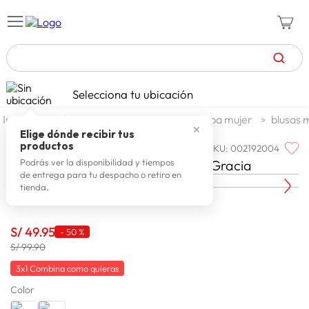
TÉRMINOS MÁS BUSCADOS
Selecciona tu ubicación
celulares
1
.
moda y accesorios
mujer
ropa mujer
blusas 
✕
zapatillas mujer
2
.
Elige dónde recibir tus
productos
SKU
:
002192004
Q'COOL
zapatillas hombre
3
.
Blusa Manga Larga Mujer Q'cool Gracia
Podrás ver la disponibilidad y tiempos
de entrega para tu despacho o retiro en
moda
4
.
tienda.
zapatillas
5
.
tv
6
.
S/
49
.
95
-
50 %
S/ 99.90
laptop
7
.
3x1 Combina como quieras
terrex
8
.
Color
lavadora
9
.