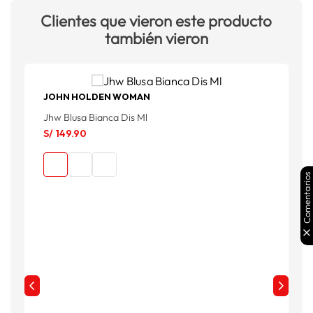
Clientes que vieron este producto
también vieron
JOHN HOLDEN WOMAN
Jhw Blusa Bianca Dis Ml
B
S/
149
.
90
S
S
Comentarios