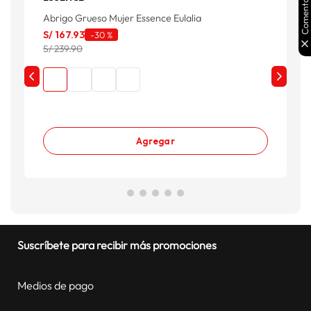
Comentarios
Abrigo Grueso Mujer Essence Eulalia
C
S/
167
.
93
S
-
30 %
S/ 239.90
S
Agregar
Suscríbete para recibir más promociones
Medios de pago