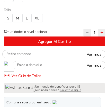
lavadora
10
.
Talla
S
M
L
XL
10+ unidades a nivel nacional
－
＋
Agregar Al Carrito
Retiro en tienda
Ver más
Envío a domicilio
Ver más
Ver Guía de Tallas
¡Un mundo de beneficios para ti!
¿Aún no la tienes?
¡Solicítala aquí!
Compra segura garantizada: