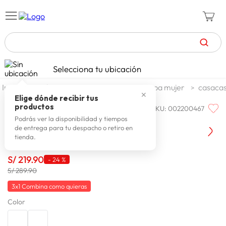
TÉRMINOS MÁS BUSCADOS
Selecciona tu ubicación
celulares
1
.
moda y accesorios
mujer
ropa mujer
casacas
✕
zapatillas mujer
2
.
Elige dónde recibir tus
productos
SKU
:
002200467
Q'COOL
zapatillas hombre
3
.
Casaca Mujer Q'Cool Eymar
Podrás ver la disponibilidad y tiempos
de entrega para tu despacho o retiro en
moda
4
.
tienda.
zapatillas
5
.
S/
219
.
90
-
24 %
tv
6
.
S/ 289.90
laptop
7
.
3x1 Combina como quieras
Color
terrex
8
.
cocina
9
.