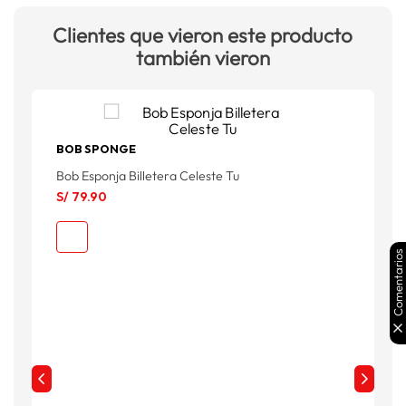
Clientes que vieron este producto
también vieron
BOB SPONGE
M
Bob Esponja Billetera Celeste Tu
S
S/
79
.
90
S
Comentarios