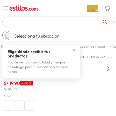
TÉRMINOS MÁS BUSCADOS
Selecciona tu ubicación
zapatillas mujer
1
.
moda y accesorios
mujer
accesorios mujer
b
celulares
2
.
✕
Elige dónde recibir tus
productos
SKU
:
002134389
Q'COOL
zapatillas hombre
3
.
Billetera Mujer Q'cool Lola
Podrás ver la disponibilidad y tiempos
de entrega para tu despacho o retiro en
moda
4
.
tienda.
zapatillas
5
.
S/
19
.
90
-
60 %
tv
6
.
S/ 49.90
terrex
7
.
Color
laptop
8
.
spiderman
9
.