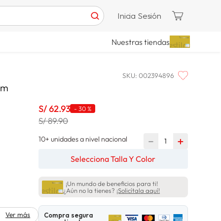
Inicia Sesión
Nuestras tiendas
SKU
:
002394896
Sm
S/
62
.
93
-
30 %
S/ 89.90
10+ unidades a nivel nacional
－
＋
Selecciona Talla Y Color
¡Un mundo de beneficios para ti!
¿Aún no la tienes?
¡Solicítala aquí!
Ver más
Compra segura