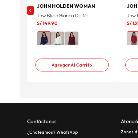
JOHN HOLDEN WOMAN
JOH
Jhw Blusa Bianca Dis Ml
Jhw 
S/
149
.
90
S/
15
Agregar Al Carrito
Contáctanos
Atenció
Zonas d
¿Chateamos? WhatsApp