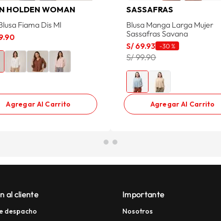
N HOLDEN WOMAN
SASSAFRAS
Blusa Fiama Dis Ml
Blusa Manga Larga Mujer
Sassafras Savana
9
.
90
S/
69
.
93
-
30 %
S/ 99.90
Agregar Al Carrito
Agregar Al Carrito
n al cliente
Importante
e despacho
Nosotros