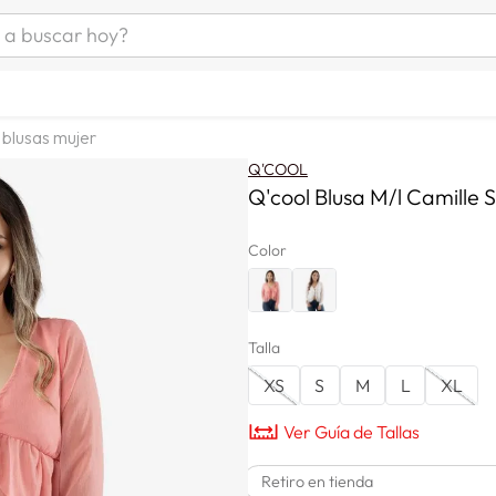
uscar hoy?
ÁS BUSCADOS
as mujer
blusas mujer
s
Q'COOL
as hombre
Q'cool Blusa M/l Camille 
Color
s
Talla
XS
S
M
L
XL
man
Ver Guía de Tallas
a
Retiro en tienda