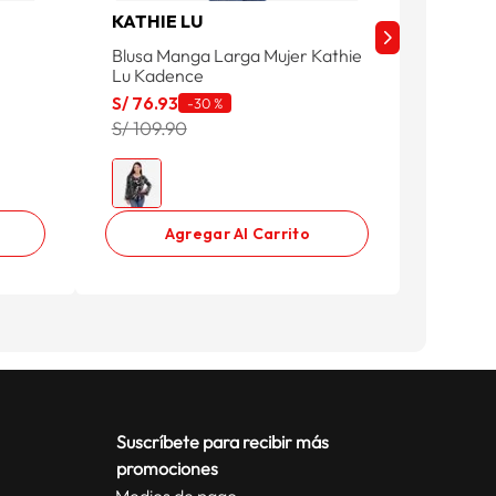
KATHIE LU
BIG CI
Blusa Manga Larga Mujer Kathie
Blusa M
Lu Kadence
City M
S/
76
.
93
S/
62
.
9
-
30 %
S/ 109.90
S/ 89.9
Agregar Al Carrito
Suscríbete para recibir más
promociones