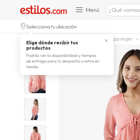
¿Qué vamos a b
Menú
TÉRMINOS M
Selecciona tu ubicación
zapatill
1
.
moda y accesorios
mujer
ropa mujer
✕
Elige dónde recibir tus
celulare
2
.
productos
zapatill
3
.
Podrás ver la disponibilidad y tiempos
de entrega para tu despacho o retiro en
moda
4
.
tienda.
zapatilla
5
.
tv
6
.
laptop
7
.
terrex
8
.
spider
9
.
lavador
10
.