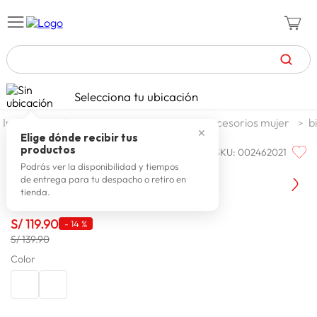
TÉRMINOS MÁS BUSCADOS
Selecciona tu ubicación
zapatillas mujer
1
.
moda y accesorios
mujer
accesorios mujer
b
✕
zapatillas hombre
2
.
Elige dónde recibir tus
productos
SKU
:
002462021
Q'COOL
celulares
3
.
Q'cool Cartera Carolina Sm
Podrás ver la disponibilidad y tiempos
de entrega para tu despacho o retiro en
zapatillas
4
.
tienda.
moda
5
.
S/
119
.
90
-
14 %
tv
6
.
S/ 139.90
spiderman
Color
7
.
laptop
8
.
terrex
9
.