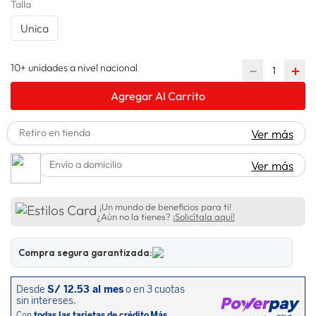
Talla
adidas
10
.
Unica
10+ unidades a nivel nacional
－
＋
Agregar Al Carrito
Retiro en tienda
Ver más
Envío a domicilio
Ver más
¡Un mundo de beneficios para ti!
¿Aún no la tienes?
¡Solicítala aquí!
Compra segura garantizada: