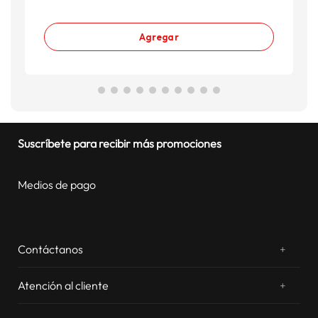
Agregar
Suscríbete para recibir más promociones
Medios de pago
Contáctanos
+
¿Chateamos? Whatsapp
atentos a tus consultas
Atención al cliente
+
Email: sac.virtual@estilos.com.pe
Zonas de despacho
sac.virtual@estilos.com.pe