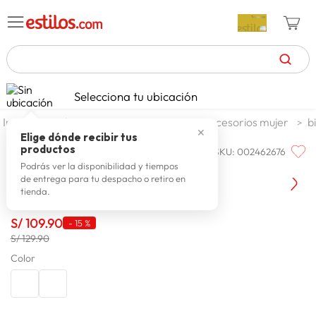
TÉRMINOS MÁS BUSCADOS
Selecciona tu ubicación
celulares
1
.
moda y accesorios
mujer
accesorios mujer
b
✕
zapatillas mujer
2
.
Elige dónde recibir tus
productos
SKU
:
002462676
Q'COOL
zapatillas hombre
3
.
Q'cool Cartera Romina Sm
Podrás ver la disponibilidad y tiempos
de entrega para tu despacho o retiro en
moda
4
.
tienda.
zapatillas
5
.
S/
109
.
90
-
15 %
tv
6
.
S/ 129.90
laptop
Color
7
.
terrex
8
.
cocina
9
.