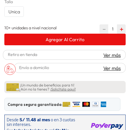
Talla
lavadora
10
.
Unica
10+ unidades a nivel nacional
－
＋
Agregar Al Carrito
Retiro en tienda
Ver más
Envío a domicilio
Ver más
¡Un mundo de beneficios para ti!
¿Aún no la tienes?
¡Solicítala aquí!
Compra segura garantizada: