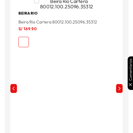
BEIRA RIO
Beira Rio Cartera 80012.100.25096.35312
C
S/
169
.
90
S
Comentarios