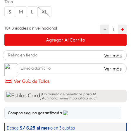
Talla
lavadora
10
.
S
M
L
XL
10+ unidades a nivel nacional
－
＋
Agregar Al Carrito
Retiro en tienda
Ver más
Envío a domicilio
Ver más
Ver Guía de Tallas
¡Un mundo de beneficios para ti!
¿Aún no la tienes?
¡Solicítala aquí!
Compra segura garantizada: