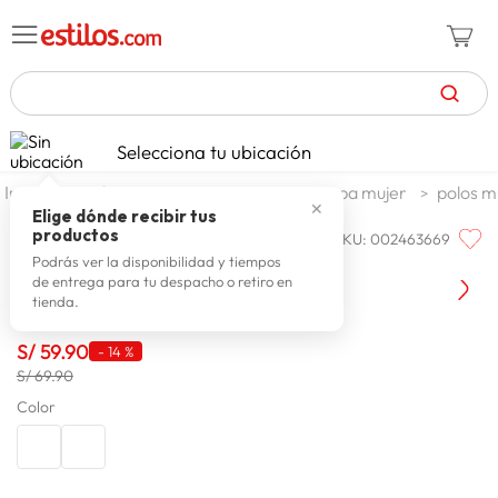
TÉRMINOS MÁS BUSCADOS
Selecciona tu ubicación
celulares
1
.
moda y accesorios
mujer
ropa mujer
polos m
✕
zapatillas mujer
2
.
Elige dónde recibir tus
productos
SKU
:
002463669
Q'COOL
zapatillas hombre
3
.
Q'Cool Polo M/L Cenia MO
Podrás ver la disponibilidad y tiempos
de entrega para tu despacho o retiro en
moda
4
.
tienda.
zapatillas
5
.
S/
59
.
90
-
14 %
tv
6
.
S/ 69.90
laptop
Color
7
.
terrex
8
.
cocina
9
.