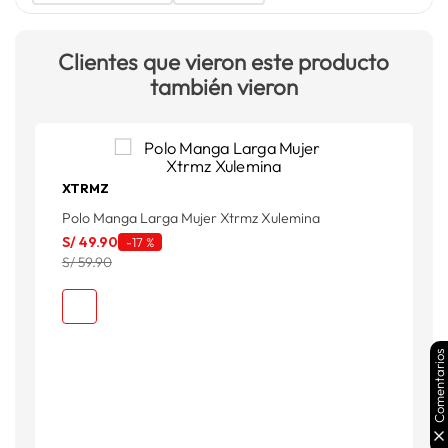
Clientes que vieron este producto
también vieron
XTRMZ
Polo Manga Larga Mujer Xtrmz Xulemina
P
S/
49
.
90
S
-
17 %
S/ 59.90
S
Comentarios