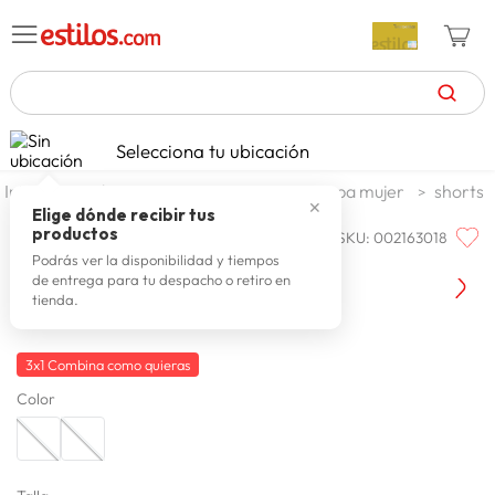
TÉRMINOS MÁS BUSCADOS
Selecciona tu ubicación
zapatillas mujer
1
.
moda y accesorios
mujer
ropa mujer
shorts
✕
celulares
2
.
Elige dónde recibir tus
productos
SKU
:
002163018
Q'COOL
zapatillas hombre
3
.
Q'cool Short Bull Denim Roxy
Podrás ver la disponibilidad y tiempos
de entrega para tu despacho o retiro en
moda
4
.
tienda.
zapatillas
5
.
tv
3x1 Combina como quieras
6
.
Color
laptop
7
.
terrex
8
.
spiderman
9
.