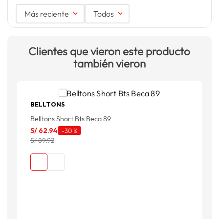
Más reciente
Todos
Clientes que vieron este producto
también vieron
BELLTONS
Belltons Short Bts Beca 89
S
S/
62
.
94
-
30 %
S
S/ 89.92
S