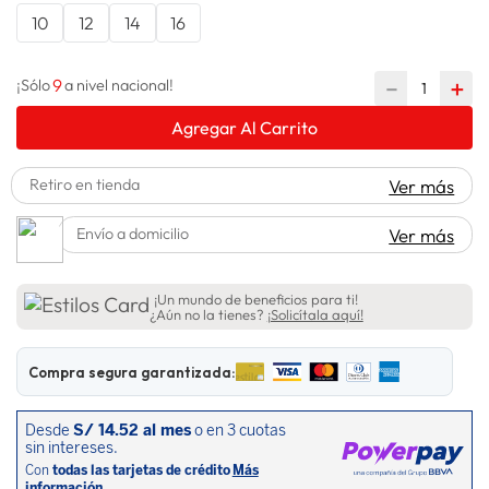
10
12
14
16
lavadora
10
.
9
－
＋
¡Sólo
a nivel nacional!
Agregar Al Carrito
Retiro en tienda
Ver más
Envío a domicilio
Ver más
¡Un mundo de beneficios para ti!
¿Aún no la tienes?
¡Solicítala aquí!
Compra segura garantizada: