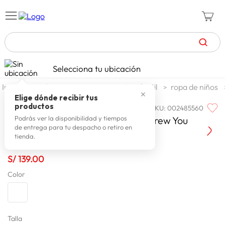
TÉRMINOS MÁS BUSCADOS
Selecciona tu ubicación
celulares
1
.
moda y accesorios
moda infantil
ropa de niños
✕
zapatillas mujer
2
.
Elige dónde recibir tus
productos
SKU
:
002485560
QUIKSILVER
zapatillas hombre
3
.
Quiksilver Poleron Urbano Basci Crew You
Podrás ver la disponibilidad y tiempos
de entrega para tu despacho o retiro en
moda
4
.
tienda.
zapatillas
5
.
S/
139
.
00
tv
6
.
Color
laptop
7
.
terrex
8
.
cocina
Talla
9
.