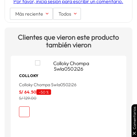
Por favor, inicia sesión para escribir un comentario.
Más reciente
Todos
Clientes que vieron este producto
también vieron
COLLOKY
S
Colloky Chompa Swla0502i26
S
S/
64
.
50
-
50 %
S
S/ 129.00
Comentarios