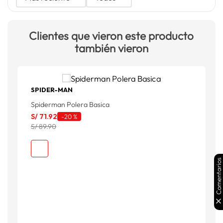
Clientes que vieron este producto
también vieron
SPIDER-MAN
Spiderman Polera Basica
Q
S/
71
.
92
-
20 %
S
S/ 89.90
Comentarios