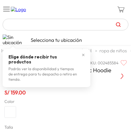
TÉRMINOS MÁS BUSCADOS
Selecciona tu ubicación
zapatillas mujer
1
.
moda y accesorios
moda infantil
ropa de niños
✕
celulares
2
.
Elige dónde recibir tus
productos
SKU
:
002485584
QUIKSILVER
zapatillas hombre
3
.
Quiksilver Poleron Urbano Graphic Hoodie
Podrás ver la disponibilidad y tiempos
de entrega para tu despacho o retiro en
moda
4
.
tienda.
zapatillas
5
.
S/
159
.
00
tv
6
.
Color
laptop
7
.
terrex
8
.
spiderman
Talla
9
.