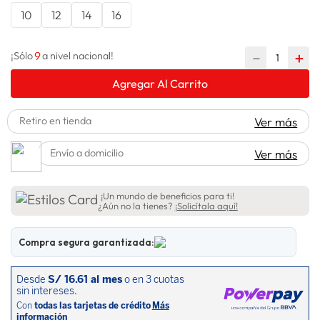
10
12
14
16
lavadora
10
.
9
－
＋
¡Sólo
a nivel nacional!
Agregar Al Carrito
Retiro en tienda
Ver más
Envío a domicilio
Ver más
¡Un mundo de beneficios para ti!
¿Aún no la tienes?
¡Solicítala aquí!
Compra segura garantizada: