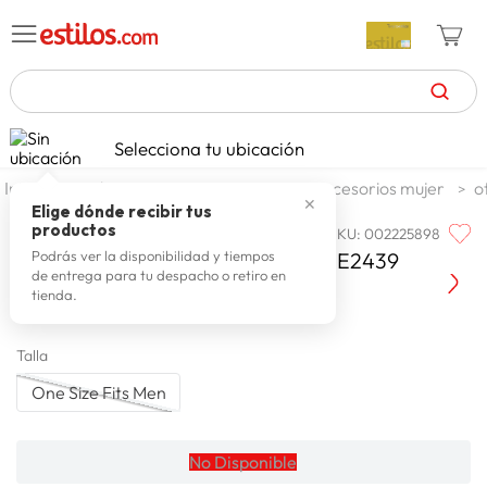
TÉRMINOS MÁS BUSCADOS
Selecciona tu ubicación
zapatillas mujer
1
.
moda y accesorios
mujer
accesorios mujer
o
✕
celulares
2
.
Elige dónde recibir tus
productos
SKU
:
002225898
REEBOK
zapatillas hombre
3
.
Reebok Gorro Deportivo Unisex HE2439
Podrás ver la disponibilidad y tiempos
de entrega para tu despacho o retiro en
moda
4
.
tienda.
zapatillas
5
.
Talla
tv
6
.
One Size Fits Men
laptop
7
.
terrex
8
.
No Disponible
spiderman
9
.