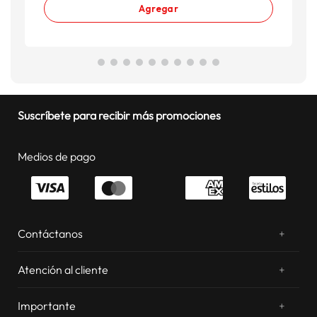
Agregar
Suscríbete para recibir más promociones
Medios de pago
Contáctanos
+
¿Chateamos? Whatsapp
atentos a tus consultas
Atención al cliente
+
Email: sac.virtual@estilos.com.pe
Zonas de despacho
sac.virtual@estilos.com.pe
Importante
+
Cambios y devoluciones