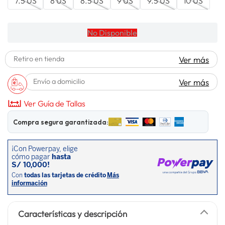
7.5 US
8 US
8.5 US
9 US
9.5 US
10 US
lavadora
10
.
No Disponible
Retiro en tienda
Ver más
Envío a domicilio
Ver más
Ver Guía de Tallas
Compra segura garantizada:
Características y descripción