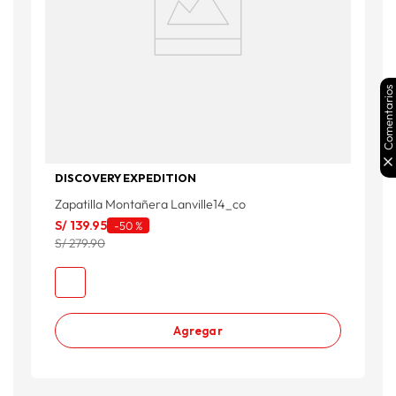
Comentarios
DISCOVERY EXPEDITION
Zapatilla Montañera Lanville14_co
S/
139
.
95
-
50 %
S/ 279.90
Agregar