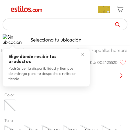
TÉRMINOS MÁS BUSCADOS
Selecciona tu ubicación
zapatillas mujer
1
.
calzado y zapatillas
zapatillas
zapatillas hombre
✕
celulares
2
.
Elige dónde recibir tus
productos
SKU
:
002425520
REEBOK
zapatillas hombre
3
.
Reebok Zapatilla 100032921
Podrás ver la disponibilidad y tiempos
de entrega para tu despacho o retiro en
moda
4
.
tienda.
zapatillas
5
.
Color
tv
6
.
laptop
7
.
terrex
8
.
Talla
spiderman
9
.