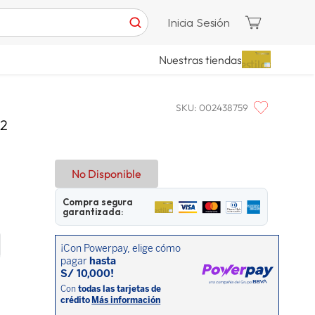
Inicia Sesión
Nuestras tiendas
SKU
:
002438759
12
No Disponible
Compra segura
garantizada: