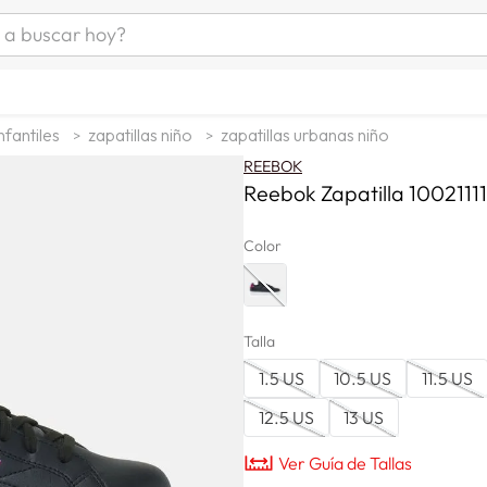
uscar hoy?
ÁS BUSCADOS
s
nfantiles
zapatillas niño
zapatillas urbanas niño
as mujer
REEBOK
as hombre
Reebok Zapatilla 1002111
Color
s
Talla
1.5 US
10.5 US
11.5 US
a
12.5 US
13 US
man
Ver Guía de Tallas