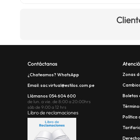
Client
Contáctanos
Atenció
Zonas d
¿Chateamos? WhatsApp
Cambios
Email: sac.virtual@estilos.com.pe
Boletas 
Llámanos 054 604 600
de lun. a vie. de 8:00 a 20:00hrs
Términos
sáb de 9:00 a 12 hrs
Libro de reclamaciones
Política
Tarifario
Derech