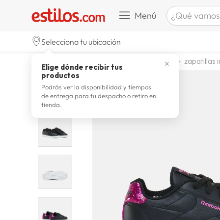
¿Qué vamos a b
Menú
TÉRMINOS M
Selecciona tu ubicación
celulare
1
.
calzado y zapatillas
zapatillas
zapatillas i
✕
Elige dónde recibir tus
zapatill
2
.
productos
zapatill
3
.
Podrás ver la disponibilidad y tiempos
de entrega para tu despacho o retiro en
moda
4
.
tienda.
zapatilla
5
.
tv
6
.
laptop
7
.
terrex
8
.
lavador
9
.
spider
10
.