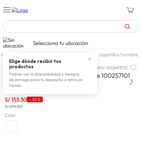
TÉRMINOS MÁS BUSCADOS
Selecciona tu ubicación
zapatillas mujer
1
.
calzado y zapatillas
zapatillas
zapatillas hombre
✕
zapatillas hombre
2
.
Elige dónde recibir tus
productos
SKU
:
002493712
REEBOK
celulares
3
.
Reebok Zapatilla Hombre Belwave 100257101
Podrás ver la disponibilidad y tiempos
de entrega para tu despacho o retiro en
zapatillas
4
.
tienda.
moda
5
.
S/
153
.
30
-
30 %
tv
6
.
S/ 219.00
spiderman
Color
7
.
laptop
8
.
terrex
9
.