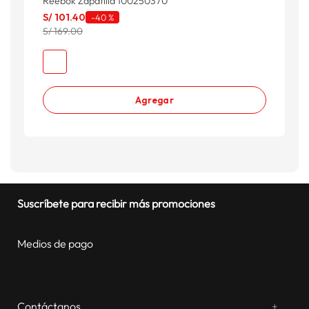
Reebok Zapatilla 100250370
S/
101
.
40
-
40 %
S/ 169.00
Agregar
Suscríbete para recibir más promociones
Medios de pago
Contáctanos
+