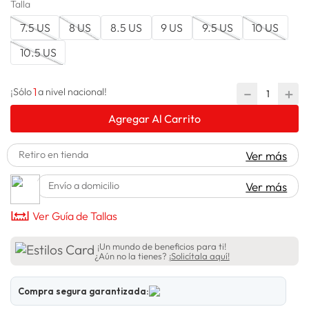
Talla
adidas
10
.
7.5 US
8 US
8.5 US
9 US
9.5 US
10 US
10.5 US
1
－
＋
¡Sólo
a nivel nacional!
Agregar Al Carrito
Retiro en tienda
Ver más
Envío a domicilio
Ver más
Ver Guía de Tallas
¡Un mundo de beneficios para ti!
¿Aún no la tienes?
¡Solicítala aquí!
Compra segura garantizada: