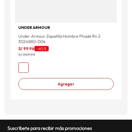
UNDER ARMOUR
Under Armour Zapatilla Hombre Phade Rn 2
3024880-004
S/
99
.
96
-
60 %
S/ 249.90
Agregar
Suscríbete para recibir más promociones