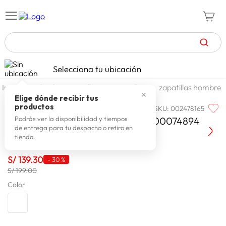
TÉRMINOS MÁS BUSCADOS
Selecciona tu ubicación
celulares
1
.
calzado y zapatillas
zapatillas
zapatillas hombre
✕
zapatillas mujer
2
.
Elige dónde recibir tus
productos
SKU
:
002478165
REEBOK
zapatillas hombre
3
.
Reebok Zapatilla Hombre Lite 4 100074894
Podrás ver la disponibilidad y tiempos
de entrega para tu despacho o retiro en
moda
4
.
tienda.
zapatillas
5
.
S/
139
.
30
-
30 %
tv
6
.
S/ 199.00
laptop
Color
7
.
terrex
8
.
lavadora
9
.