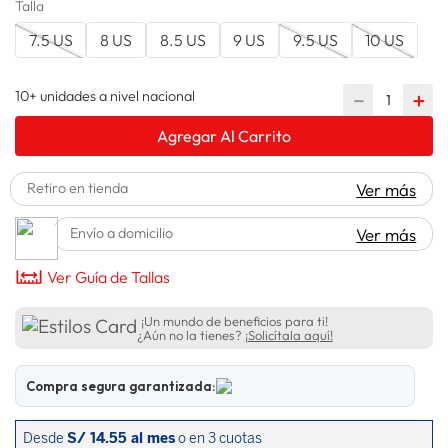
Talla
spiderman
10
.
7.5 US
8 US
8.5 US
9 US
9.5 US
10 US
10+ unidades a nivel nacional
－
＋
Agregar Al Carrito
Retiro en tienda
Ver más
Envío a domicilio
Ver más
Ver Guía de Tallas
¡Un mundo de beneficios para ti!
¿Aún no la tienes?
¡Solicítala aquí!
Compra segura garantizada: