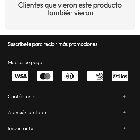
Clientes que vieron este producto
también vieron
Suscríbete para recibir más promociones
Medios de pago
Contáctanos
+
¿Chateamos? Whatsapp
atentos a tus consultas
Atención al cliente
+
Email: sac.virtual@estilos.com.pe
Zonas de despacho
sac.virtual@estilos.com.pe
Importante
+
Cambios y devoluciones
Nosotros
Llámanos al 054 604 600