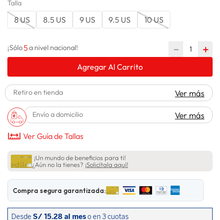
Talla
spiderman
10
.
8 US
8.5 US
9 US
9.5 US
10 US
5
－
＋
¡Sólo
a nivel nacional!
Agregar Al Carrito
Retiro en tienda
Ver más
Envío a domicilio
Ver más
Ver Guía de Tallas
¡Un mundo de beneficios para ti!
¿Aún no la tienes?
¡Solicítala aquí!
Compra segura garantizada: