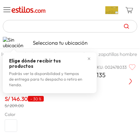
TÉRMINOS MÁS BUSCADOS
Selecciona tu ubicación
celulares
1
.
calzado y zapatillas
zapatillas
zapatillas hombre
✕
zapatillas mujer
2
.
Elige dónde recibir tus
productos
SKU
:
002478033
REEBOK
zapatillas hombre
3
.
Reebok Zapatilla Hombre 100075135
Podrás ver la disponibilidad y tiempos
de entrega para tu despacho o retiro en
moda
4
.
tienda.
zapatillas
5
.
S/
146
.
30
-
30 %
tv
6
.
S/ 209.00
laptop
Color
7
.
terrex
8
.
lavadora
9
.