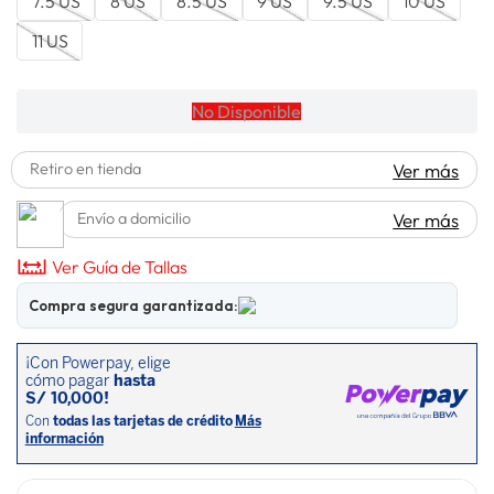
7.5 US
8 US
8.5 US
9 US
9.5 US
10 US
lavadora
10
.
11 US
No Disponible
Retiro en tienda
Ver más
Envío a domicilio
Ver más
Ver Guía de Tallas
Compra segura garantizada: