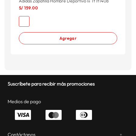
Adidas Zapatilla Hombre Deportivo Iii Tf If1408
S/
159
.
00
Agregar
Suscríbete para recibir más promociones
Medios de pago
Contáctanos
+