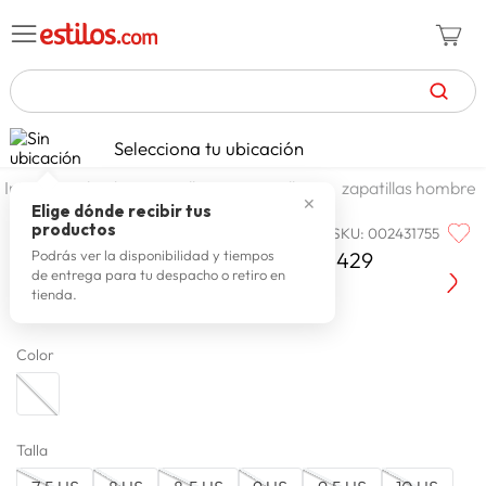
TÉRMINOS MÁS BUSCADOS
Selecciona tu ubicación
zapatillas mujer
1
.
calzado y zapatillas
zapatillas
zapatillas hombre
✕
celulares
2
.
Elige dónde recibir tus
productos
SKU
:
002431755
REEBOK
zapatillas hombre
3
.
Reebok Zapatilla Hombre 100245429
Podrás ver la disponibilidad y tiempos
de entrega para tu despacho o retiro en
zapatillas
4
.
tienda.
moda
5
.
Color
tv
6
.
spiderman
7
.
laptop
8
.
Talla
terrex
9
.