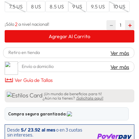
7.5 US
8 US
8.5 US
9 US
9.5 US
10 US
lavadora
10
.
2
－
＋
¡Sólo
a nivel nacional!
Agregar Al Carrito
Retiro en tienda
Ver más
Envío a domicilio
Ver más
Ver Guía de Tallas
¡Un mundo de beneficios para ti!
¿Aún no la tienes?
¡Solicítala aquí!
Compra segura garantizada: