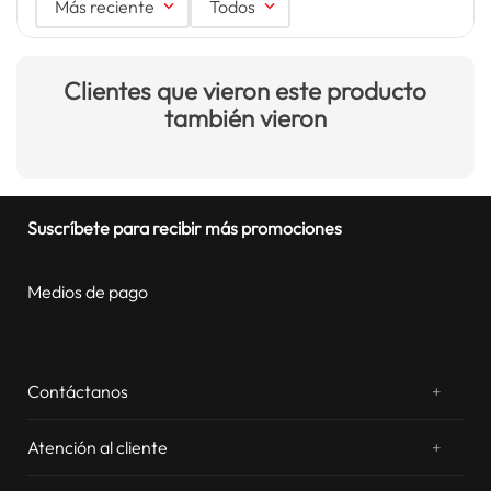
Más reciente
Todos
Clientes que vieron este producto
también vieron
Suscríbete para recibir más promociones
Medios de pago
Contáctanos
+
¿Chateamos? Whatsapp
atentos a tus consultas
Atención al cliente
+
Email: sac.virtual@estilos.com.pe
Zonas de despacho
sac.virtual@estilos.com.pe