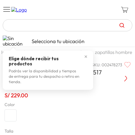
TÉRMINOS MÁS BUSCADOS
Selecciona tu ubicación
zapatillas mujer
1
.
calzado y zapatillas
zapatillas
zapatillas hombre
✕
celulares
2
.
Elige dónde recibir tus
productos
SKU
:
002478273
REEBOK
zapatillas hombre
3
.
Reebok Zapatilla Hombre 100262517
Podrás ver la disponibilidad y tiempos
de entrega para tu despacho o retiro en
moda
4
.
tienda.
zapatillas
5
.
S/
229
.
00
tv
6
.
Color
terrex
7
.
laptop
8
.
spiderman
Talla
9
.