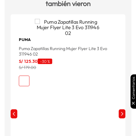
también vieron
PUMA
V
Puma Zapatillas Running Mujer Flyer Lite 3 Evo
S
311946 02
S/
125
.
30
-
30 %
S/ 179.00
Comentarios