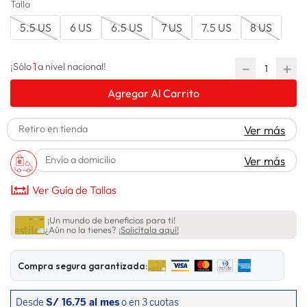
Talla
lavadora
10
.
5.5 US
6 US
6.5 US
7 US
7.5 US
8 US
1
－
＋
¡Sólo
a nivel nacional!
Agregar Al Carrito
Retiro en tienda
Ver más
Envío a domicilio
Ver más
Ver Guía de Tallas
¡Un mundo de beneficios para ti!
¿Aún no la tienes?
¡Solicítala aquí!
Compra segura garantizada: