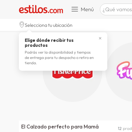
¿Qué vamos a b
Menú
TÉRMINOS M
Selecciona tu ubicación
celulare
1
.
el calzado perfecto para mamá
✕
Elige dónde recibir tus
zapatill
2
.
productos
zapatill
3
.
Podrás ver la disponibilidad y tiempos
de entrega para tu despacho o retiro en
moda
4
.
tienda.
zapatilla
5
.
tv
6
.
laptop
7
.
terrex
8
.
lavador
9
.
spider
10
.
El Calzado perfecto para Mamá
12
prod