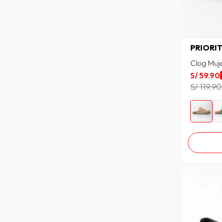
PRIORI
Clog Muj
S/
59
.
90
S/ 119.90