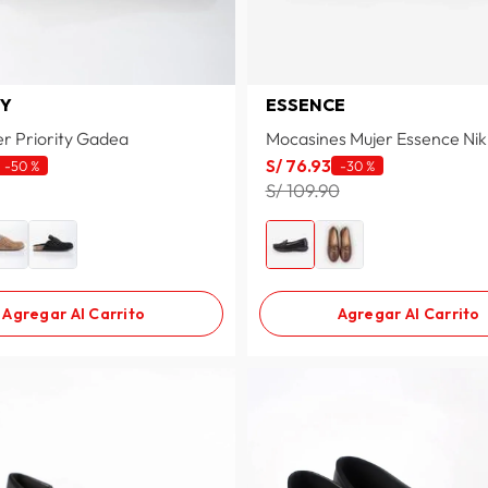
TY
ESSENCE
er Priority Gadea
Mocasines Mujer Essence Nik
S/
76
.
93
-
50 %
-
30 %
S/ 109.90
Agregar Al Carrito
Agregar Al Carrito