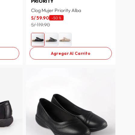
PRIORITY
Clog Mujer Priority Alba
S/
59
.
90
-
50 %
S/ 119.90
Agregar Al Carrito