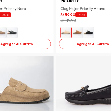
TY
PRIORITY
r Priority Nora
Clog Mujer Priority Aitana
S/
59
.
90
-
50 %
-
50 %
S/ 119.90
Agregar Al Carrito
Agregar Al Carrito