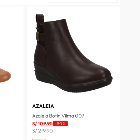
AZALEIA
Azaleia Botin Vilma 007
S/
109
.
95
-
50 %
S/ 219.90