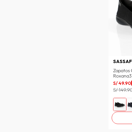
SASSAF
Zapatos 
Roxana3
S/
49
.
90
S/ 149.9