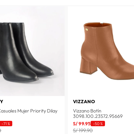
TY
VIZZANO
asuales Mujer Priority Dilay
Vizzano Botín
3098.100.23572.95669
S/
99
.
95
-
71 %
-
50 %
0
S/ 199.90