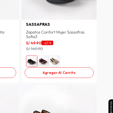
SASSAFRAS
ita
Zapatos Confort Mujer Sassafras
Sofia3
S/
49
.
90
-
67 %
S/ 149.90
Agregar Al Carrito
Comentarios