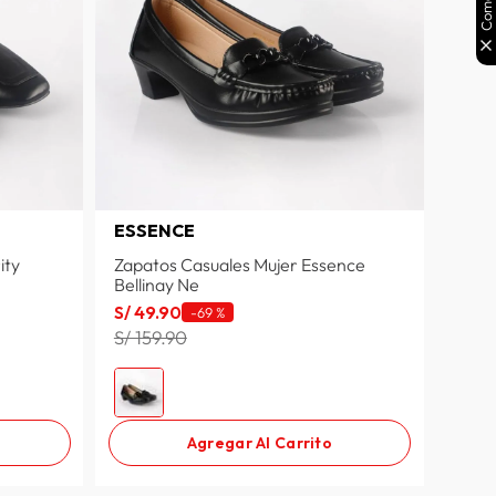
ESSENCE
ity
Zapatos Casuales Mujer Essence
Bellinay Ne
S/
49
.
90
-
69 %
S/ 159.90
Agregar Al Carrito