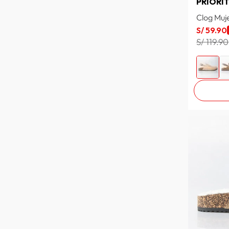
PRIORI
Clog Muje
S/
59
.
90
S/ 119.90