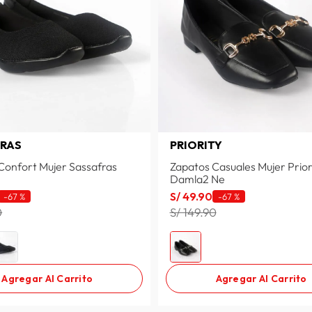
RAS
PRIORITY
Confort Mujer Sassafras
Zapatos Casuales Mujer Prior
Damla2 Ne
S/
49
.
90
-
67 %
-
67 %
0
S/ 149.90
Agregar Al Carrito
Agregar Al Carrito