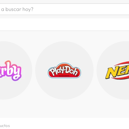
uscar hoy?
ÁS BUSCADOS
s
as mujer
as hombre
s
a
man
uctos