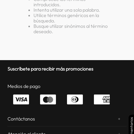
introducidos.
lavadora
10
.
Intenta utilizar una sola palabra.
Utilice términos genéricos en la
búsqueda.
Busque utilizar sinónimos al término
deseado.
Suscríbete para recibir más promociones
Medios de pago
Contáctanos
+
Comentarios
¿Chateamos? Whatsapp
atentos a tus consultas