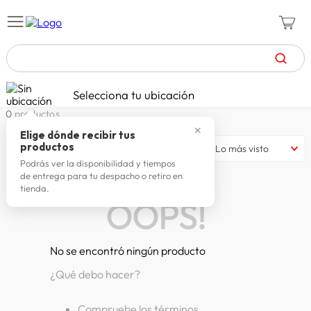
TÉRMINOS MÁS BUSCADOS
Selecciona tu ubicación
zapatillas mujer
1
.
0
productos
✕
celulares
2
.
Elige dónde recibir tus
productos
Lo más visto
zapatillas hombre
3
.
Podrás ver la disponibilidad y tiempos
de entrega para tu despacho o retiro en
moda
4
.
tienda.
OOPS!
zapatillas
5
.
tv
6
.
No se encontró ningún producto
laptop
7
.
¿Qué debo hacer?
terrex
8
.
spiderman
9
.
Compruebe los términos