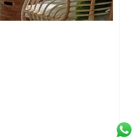
－
＋
Agregar Al Carrito