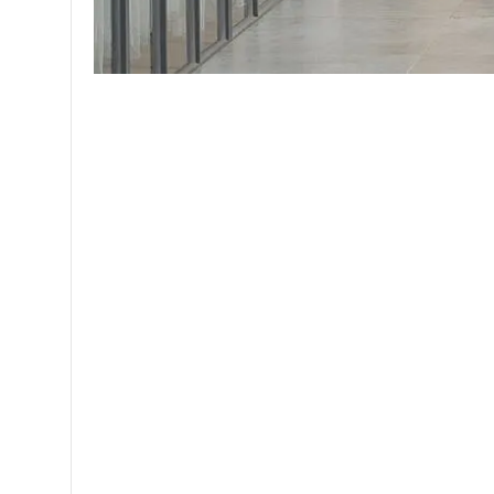
SAMSUNG LAVADORA WA20A8377GV/PE 20KG