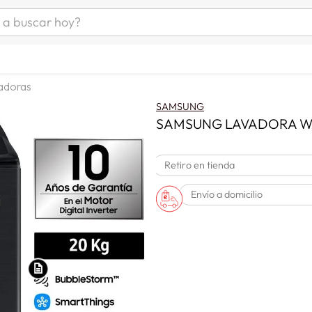
uscar hoy?
ÁS BUSCADOS
as mujer
adoras
s
SAMSUNG
as hombre
SAMSUNG LAVADORA W
Retiro en tienda
s
Envío a domicilio
man
a