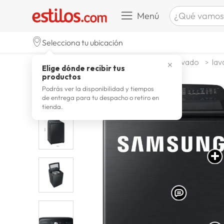
lavado generado por el pulsador
¿Qué vamos a b
Menú
Dual Storm™
TÉRMINOS M
Selecciona tu ubicación
zapatill
1
.
electrohogar
linea blanca
lavado
lav
✕
Elige dónde recibir tus
celulare
2
.
productos
zapatill
3
.
Podrás ver la disponibilidad y tiempos
de entrega para tu despacho o retiro en
moda
4
.
tienda.
zapatilla
5
.
tv
6
.
laptop
7
.
terrex
8
.
spider
9
.
lavador
10
.