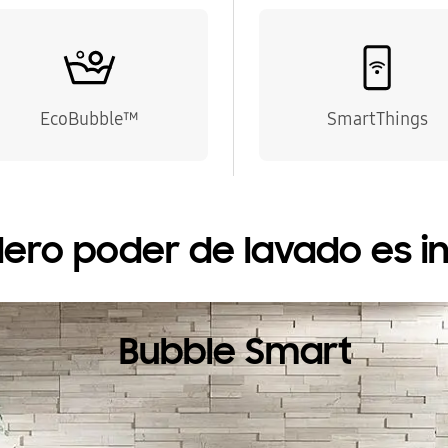
EcoBubble™
SmartThings
dero poder de lavado es in
Bubble Smart