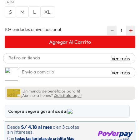
Talla
lavadora
10
.
S
M
L
XL
10+ unidades a nivel nacional
－
＋
Agregar Al Carrito
Retiro en tienda
Ver más
Envío a domicilio
Ver más
¡Un mundo de beneficios para ti!
¿Aún no la tienes?
¡Solicítala aquí!
Compra segura garantizada: