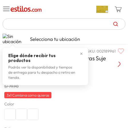
TÉRMINOS MÁS BUSCADOS
Selecciona tu ubicación
moda y accesorios
mujer
ropa mujer
blusas 
celulares
1
.
SKU
:
002189961
SASSAFRAS
✕
zapatillas mujer
2
.
Elige dónde recibir tus
Blusa Manga Larga Mujer Sassafras Suje
productos
zapatillas hombre
3
.
Podrás ver la disponibilidad y tiempos
de entrega para tu despacho o retiro en
moda
4
.
tienda.
S/
39
.
95
-
50 %
zapatillas
5
.
S/ 79.90
tv
6
.
3x1 Combina como quieras
Color
laptop
7
.
terrex
8
.
cocina
9
.