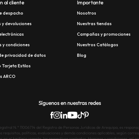
n al cliente
Importante
e despacho
Nosotros
 y devoluciones
Nuestras tiendas
electrónicas
Campañas y promociones
 y condiciones
Nuestros Catálogos
 de privacidad de datos
Blog
 Tarjeta Estilos
os ARCO
Síguenos en nuestras redes
istral N.° 11006714 del Registro de Personas Jurídicas de Arequipa, es responsab
os requisitos, políticas, evaluaciones y demás condiciones aplicables, según corre
s en el tarifario vigente, los respectivos contratos, términos y condiciones, así