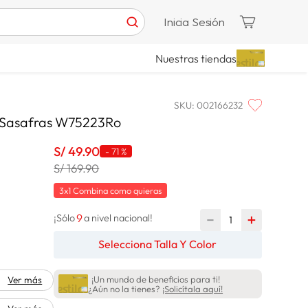
Inicia Sesión
Nuestras tiendas
SKU
:
002166232
r Sasafras W75223Ro
S/
49
.
90
-
71 %
S/ 169.90
3x1 Combina como quieras
9
－
＋
¡Sólo
a nivel nacional!
Selecciona Talla Y Color
¡Un mundo de beneficios para ti!
Ver más
¿Aún no la tienes?
¡Solicítala aquí!