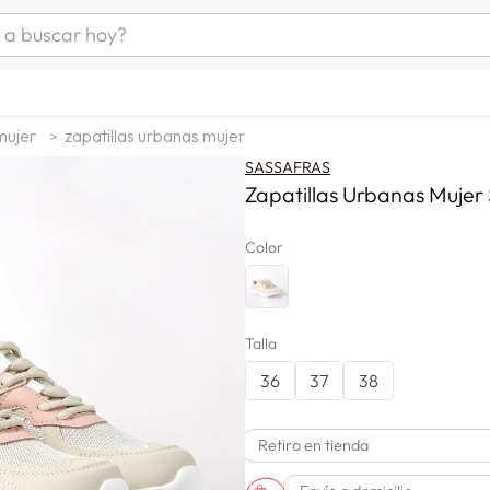
uscar hoy?
ÁS BUSCADOS
s
mujer
zapatillas urbanas mujer
as mujer
SASSAFRAS
as hombre
Zapatillas Urbanas Muje
Color
s
Talla
36
37
38
a
Retiro en tienda
man