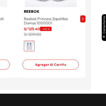
REEBOK
Q'COO
Comentarios
ati
Reebok Princess Zapatillas
Zapatill
Damas 1000001
S/
97
.
9
S/
125
.
40
-
40 %
S/ 139.
S/ 209.00
Agregar Al Carrito