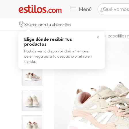
¿Qué vamos a b
Menú
TÉRMINOS M
Selecciona tu ubicación
celulare
1
.
calzado y zapatillas
zapatillas
zapatillas 
✕
Elige dónde recibir tus
zapatill
2
.
productos
zapatill
3
.
Podrás ver la disponibilidad y tiempos
de entrega para tu despacho o retiro en
moda
4
.
tienda.
zapatilla
5
.
tv
6
.
laptop
7
.
terrex
8
.
lavador
9
.
spider
10
.