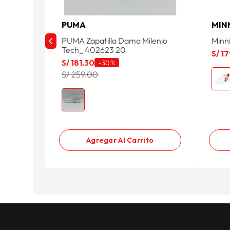
PUMA
MIN
PUMA Zapatilla Dama Milenio
Minn
Tech_ 402623 20
S/
17
S/
181
.
30
-
30 %
S/ 259.00
Agregar Al Carrito