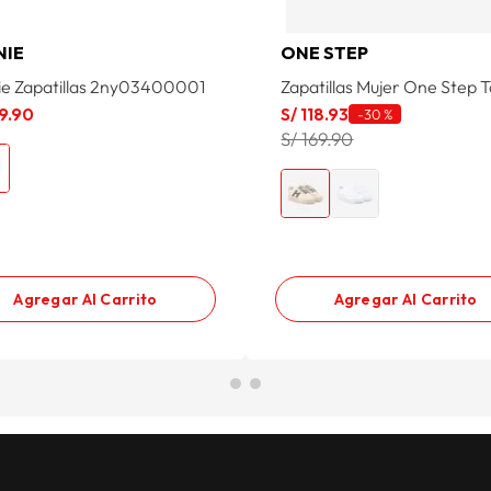
NIE
ONE STEP
ie Zapatillas 2ny03400001
Zapatillas Mujer One Step T
9
.
90
S/
118
.
93
-
30 %
S/ 169.90
Agregar Al Carrito
Agregar Al Carrito