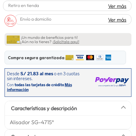
Retiro en tienda
Ver más
lavadora
10
.
Envío a domicilio
Ver más
¡Un mundo de beneficios para ti!
¿Aún no la tienes?
¡Solicítala aquí!
Compra segura garantizada:
Características y descripción
Alisador SG-4715º