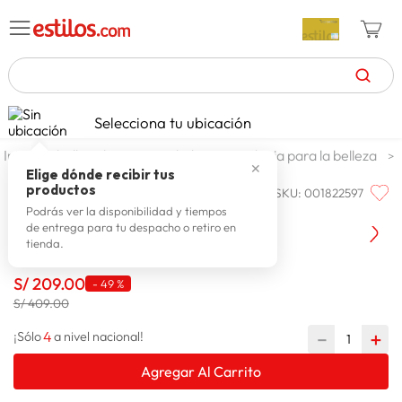
TÉRMINOS MÁS BUSCADOS
Selecciona tu ubicación
celulares
1
.
belleza higiene y salud
tecnologia para la belleza
✕
zapatillas mujer
2
.
Elige dónde recibir tus
productos
SKU
:
001822597
SIEGEN
zapatillas hombre
3
.
Siegen Alisadora Sg 4715
Podrás ver la disponibilidad y tiempos
de entrega para tu despacho o retiro en
moda
4
.
tienda.
zapatillas
5
.
S/
209
.
00
-
49 %
tv
6
.
S/ 409.00
laptop
7
.
4
－
＋
¡Sólo
a nivel nacional!
terrex
8
.
Agregar Al Carrito
cocina
9
.