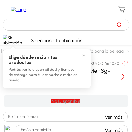
TÉRMINOS MÁS BUSCADOS
Selecciona tu ubicación
celulares
1
.
belleza higiene y salud
tecnologia para la belleza
✕
zapatillas mujer
2
.
Elige dónde recibir tus
productos
SKU
:
001664080
SIEGEN
zapatillas hombre
3
.
Siegen Cortadora De Pelo Multistyler Sg-
Podrás ver la disponibilidad y tiempos
de entrega para tu despacho o retiro en
moda
4
.
tienda.
zapatillas
5
.
tv
6
.
No Disponible
laptop
7
.
Retiro en tienda
Ver más
terrex
8
.
cocina
9
.
Envío a domicilio
Ver más