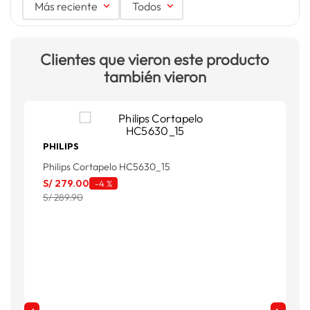
Más reciente
Todos
Clientes que vieron este producto
también vieron
PHILIPS
P
Philips Cortapelo HC5630_15
P
S/
279
.
00
S
-
4 %
S/ 289.90
S