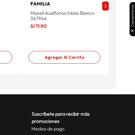
FAMILIA
FAMIL
Comentarios
Maxell Audifonos Inbax Blanco
Maxell 
347946
347948
S/
11
.
90
S/
11
.
90
Agregar Al Carrito
Suscríbete para recibir más
promociones
Medios de pago