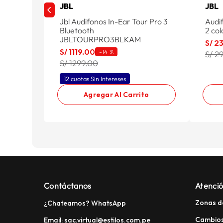
JBL
JBL
Jbl Audifonos In-Ear Tour Pro 3
Audi
Bluetooth
2 col
JBLTOURPRO3BLKAM
S/
2
S/
1119
.
00
-
14 %
S/ 2
S/ 1299.00
12 cuotas Sin Intereses
Agregar Al Carrito
Contáctanos
Atenció
Zonas d
¿Chateamos? WhatsApp
Cambios
Email: sac.virtual@estilos.com.pe