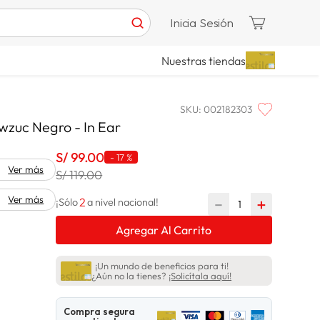
Inicia Sesión
Nuestras tiendas
SKU
:
002182303
wzuc Negro - In Ear
S/
99
.
00
-
17 %
Ver más
S/ 119.00
Ver más
2
－
＋
¡Sólo
a nivel nacional!
Agregar Al Carrito
¡Un mundo de beneficios para ti!
¿Aún no la tienes?
¡Solicítala aquí!
Compra segura