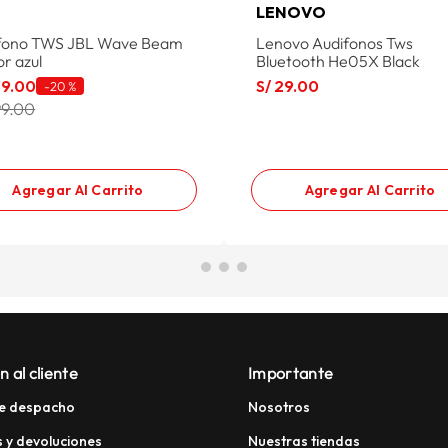
LENOVO
fono TWS JBL Wave Beam
Lenovo Audifonos Tws
or azul
Bluetooth He05X Black
39
.
00
S/
29
.
00
-
20 %
99.00
Agregar Al Carrito
Agregar Al Carrito
n al cliente
Importante
e despacho
Nosotros
 y devoluciones
Nuestras tiendas