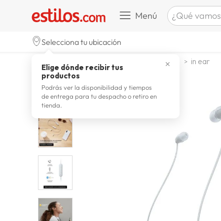
¿Qué vamos a b
Menú
TÉRMINOS M
Selecciona tu ubicación
celulare
1
.
tecnologia
audio
audifonos
in ear
✕
Elige dónde recibir tus
zapatill
2
.
productos
zapatill
3
.
Podrás ver la disponibilidad y tiempos
de entrega para tu despacho o retiro en
moda
4
.
tienda.
zapatilla
5
.
tv
6
.
laptop
7
.
terrex
8
.
lavador
9
.
spider
10
.