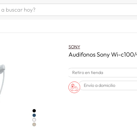
uscar hoy?
ÁS BUSCADOS
s
as mujer
SONY
as hombre
Audifonos Sony Wi-c100/
Retiro en tienda
s
Envío a domicilio
a
man