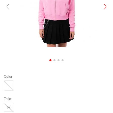
lavadora
10
.
Color
Talla
M