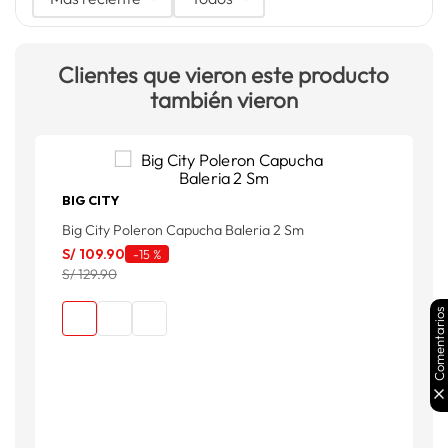
Clientes que vieron este producto
también vieron
BIG CITY
Big City Poleron Capucha Baleria 2 Sm
P
S/
109
.
90
S
-
15 %
S/ 129.90
S
Comentarios