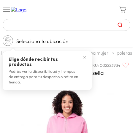
TÉRMINOS MÁS BUSCADOS
Selecciona tu ubicación
zapatillas mujer
1
.
moda y accesorios
mujer
ropa mujer
poleras
celulares
2
.
✕
Elige dónde recibir tus
productos
SKU
:
002223934
SQUEEZE
zapatillas hombre
3
.
Polera Franela Mujer Squeeze Rossella
Podrás ver la disponibilidad y tiempos
de entrega para tu despacho o retiro en
zapatillas
4
.
tienda.
moda
5
.
tv
6
.
spiderman
7
.
laptop
8
.
terrex
9
.