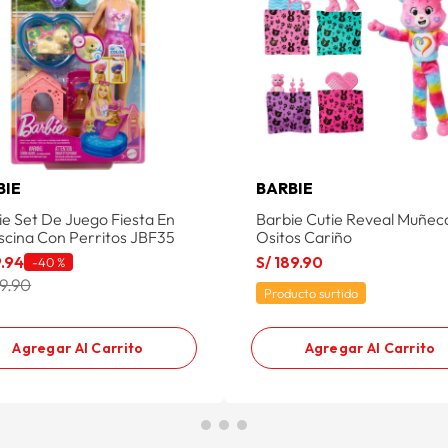
BIE
BARBIE
ie Set De Juego Fiesta En
Barbie Cutie Reveal Muñec
iscina Con Perritos JBF35
Ositos Cariño
9
.
94
S/
189
.
90
-
40 %
49.90
Producto surtido
Agregar Al Carrito
Agregar Al Carrito