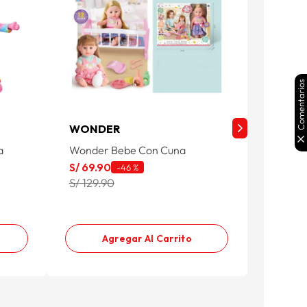
Comentarios
WONDER
BARBI
a
Wonder Bebe Con Cuna
Barbie 
DWJ99
S/
69
.
90
-
46 %
S/
13
.
93
S/ 129.90
S/ 19.9
Producto
Agregar Al Carrito