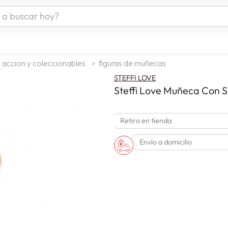
uscar hoy?
ÁS BUSCADOS
as mujer
e accion y coleccionables
figuras de muñecas
s
STEFFI LOVE
as hombre
Steffi Love Muñeca Con S
Retiro en tienda
s
Envío a domicilio
man
a