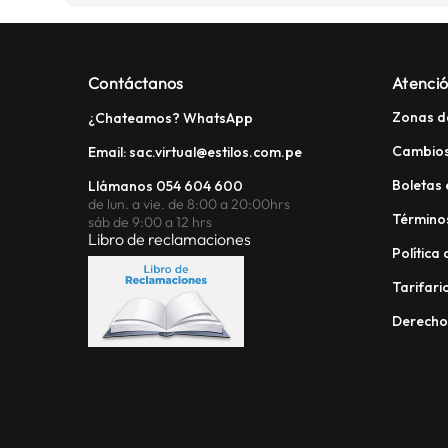
Contáctanos
Atenció
Zonas d
¿Chateamos? WhatsApp
Cambios
Email: sac.virtual@estilos.com.pe
Boletas 
Llámanos 054 604 600
de lun. a vie. de 8:00 a 20:00hrs
Términos
sáb de 9:00 a 12 hrs
Libro de reclamaciones
Política
Tarifario
Derech