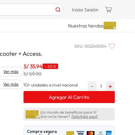
Inicia Sesión
Nuestras tiendas
SKU
:
002245004
cooter + Access.
S/
35
.
94
-
40 %
Ver más
S/ 59.90
Ver más
10+ unidades a nivel nacional
－
＋
Agregar Al Carrito
¡Un mundo de beneficios para ti!
¿Aún no la tienes?
¡Solicítala aquí!
Compra segura