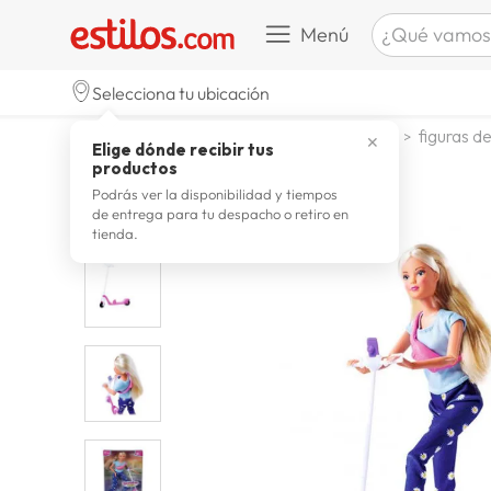
¿Qué vamos a b
Menú
TÉRMINOS M
Selecciona tu ubicación
zapatill
1
.
jugueteria y escolar
jugueteria
figuras d
✕
Elige dónde recibir tus
celulare
2
.
productos
zapatill
3
.
Podrás ver la disponibilidad y tiempos
de entrega para tu despacho o retiro en
moda
4
.
tienda.
zapatilla
5
.
tv
6
.
terrex
7
.
laptop
8
.
spider
9
.
lavador
10
.