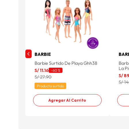
BARBIE
BAR
Barbie Surtido De Playa Ghh38
Barb
La P
S/
11
.
16
-
60 %
S/
8
S/ 27.90
S/ 1
Producto surtido
Agregar Al Carrito