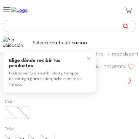
TÉRMINOS MÁS BUSCADOS
Selecciona tu ubicación
celulares
1
.
deportes y aire libre
ropa deportiva
ropa deport
✕
zapatillas mujer
2
.
Elige dónde recibir tus
productos
SKU
:
002457024
TAPOUT
zapatillas hombre
3
.
Tapout Legging Deportes Twey
Podrás ver la disponibilidad y tiempos
de entrega para tu despacho o retiro en
moda
4
.
tienda.
zapatillas
5
.
Color
tv
6
.
laptop
7
.
terrex
8
.
Talla
lavadora
9
.