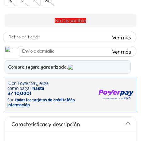
S
M
L
XL
spiderman
10
.
No Disponible
Retiro en tienda
Ver más
Envío a domicilio
Ver más
Compra segura garantizada:
Características y descripción