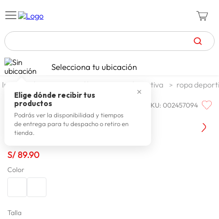
TÉRMINOS MÁS BUSCADOS
Selecciona tu ubicación
zapatillas mujer
1
.
deportes y aire libre
ropa deportiva
ropa deport
✕
celulares
2
.
Elige dónde recibir tus
productos
SKU
:
002457094
TAPOUT
zapatillas hombre
3
.
Tapout Polo Urbano Durox
Podrás ver la disponibilidad y tiempos
de entrega para tu despacho o retiro en
moda
4
.
tienda.
zapatillas
5
.
S/
89
.
90
tv
6
.
Color
terrex
7
.
laptop
8
.
spiderman
Talla
9
.