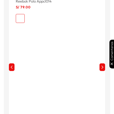
Reebok Polo Appcl014
P
S/
79
.
00
S
S
Comentarios