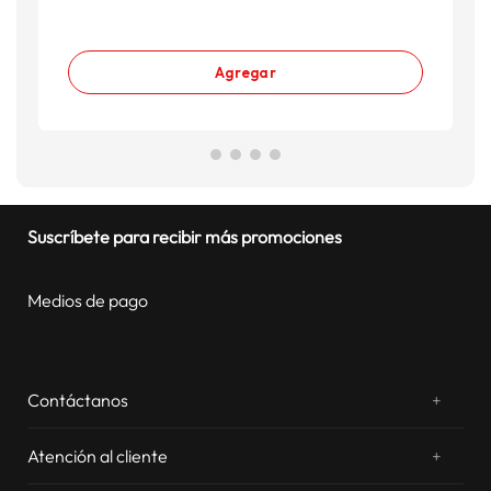
Agregar
Suscríbete para recibir más promociones
Medios de pago
Contáctanos
+
¿Chateamos? Whatsapp
atentos a tus consultas
Atención al cliente
+
Email: sac.virtual@estilos.com.pe
Zonas de despacho