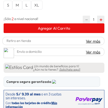
S
M
L
XL
lavadora
10
.
2
－
＋
¡Sólo
a nivel nacional!
Agregar Al Carrito
Retiro en tienda
Ver más
Envío a domicilio
Ver más
¡Un mundo de beneficios para ti!
¿Aún no la tienes?
¡Solicítala aquí!
Compra segura garantizada: