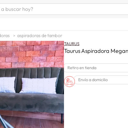
uscar hoy?
ÁS BUSCADOS
as mujer
doras
aspiradoras de tambor
s
TAURUS
as hombre
Taurus Aspiradora Megane
Retiro en tienda
s
Envío a domicilio
man
a