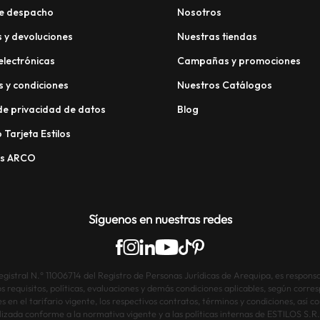
e despacho
Nosotros
 y devoluciones
Nuestras tiendas
electrónicas
Campañas y promociones
 y condiciones
Nuestros Catálogos
 de privacidad de datos
Blog
 Tarjeta Estilos
os ARCO
Síguenos en nuestras redes
istral N.° 11006714 del Registro de Personas Jurídicas de Arequipa, es responsab
os requisitos, políticas, evaluaciones y demás condiciones aplicables, según corre
s en el tarifario vigente, los respectivos contratos, términos y condiciones, así
lizada conforme a la normativa vigente y a las políticas internas de ESTILOS S.R.