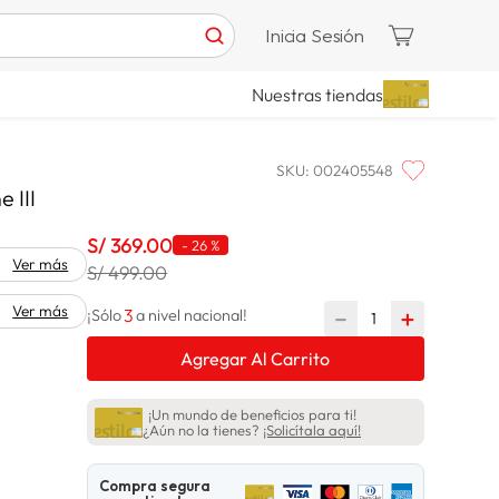
Inicia Sesión
Nuestras tiendas
SKU
:
002405548
 III
S/
369
.
00
-
26 %
Ver más
S/ 499.00
Ver más
3
－
＋
¡Sólo
a nivel nacional!
Agregar Al Carrito
¡Un mundo de beneficios para ti!
¿Aún no la tienes?
¡Solicítala aquí!
Compra segura