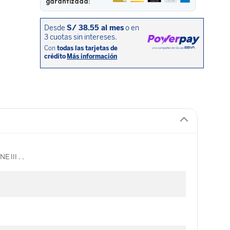
garantizada:
III . .