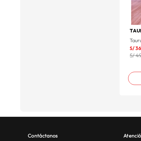
TAU
Taur
S/
3
S/ 4
Contáctanos
Atenció