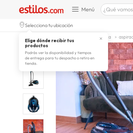
¿Qué vamos a b
Menú
TÉRMINOS M
Selecciona tu ubicación
zapatill
1
.
electrohogar
aspirado y limpieza
aspira
✕
Elige dónde recibir tus
celulare
2
.
productos
zapatill
3
.
Podrás ver la disponibilidad y tiempos
de entrega para tu despacho o retiro en
moda
4
.
tienda.
zapatilla
5
.
tv
6
.
laptop
7
.
terrex
8
.
spider
9
.
lavador
10
.