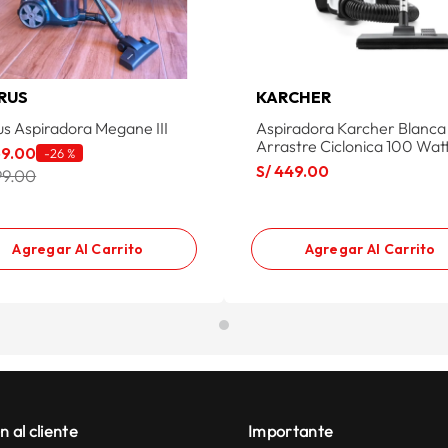
RUS
KARCHER
us Aspiradora Megane III
Aspiradora Karcher Blanca
Arrastre Ciclonica 100 Wat
69
.
00
-
26 %
S/
449
.
00
99.00
Agregar Al Carrito
Agregar Al Carrito
n al cliente
Importante