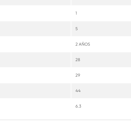
1
5
2 AÑOS
28
29
44
6.3