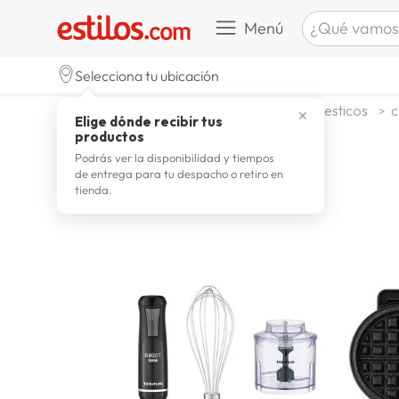
¿Qué vamos a b
Menú
TÉRMINOS M
Selecciona tu ubicación
zapatill
1
.
electrohogar
otros electrodomesticos
c
✕
Elige dónde recibir tus
celulare
2
.
productos
zapatill
3
.
Podrás ver la disponibilidad y tiempos
de entrega para tu despacho o retiro en
moda
4
.
tienda.
zapatilla
5
.
tv
6
.
laptop
7
.
terrex
8
.
spider
9
.
lavador
10
.