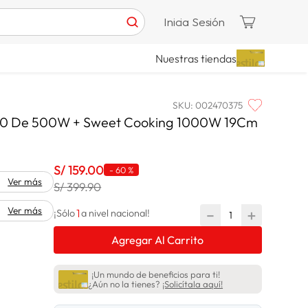
Inicia Sesión
Nuestras tiendas
SKU
:
002470375
500 De 500W + Sweet Cooking 1000W 19Cm
S/
159
.
00
-
60 %
Ver más
S/ 399.90
Ver más
1
－
＋
¡Sólo
a nivel nacional!
Agregar Al Carrito
¡Un mundo de beneficios para ti!
¿Aún no la tienes?
¡Solicítala aquí!