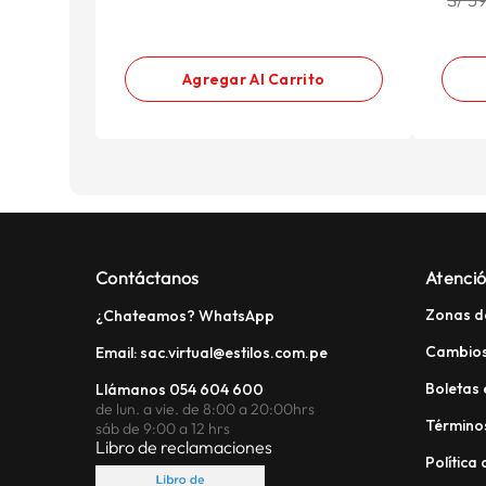
Agregar Al Carrito
Contáctanos
Atenció
Zonas d
¿Chateamos? WhatsApp
Cambios
Email: sac.virtual@estilos.com.pe
Boletas 
Llámanos 054 604 600
de lun. a vie. de 8:00 a 20:00hrs
Términos
sáb de 9:00 a 12 hrs
Libro de reclamaciones
Política