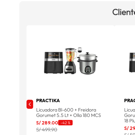
Client
PRACTIKA
PRA
Licuadora Bl-600 + Freidora
Licu
Gorumet 5.5 Lt + Olla 180 MCS
Goru
18 Pl
S/
289
.
00
-
42 %
S/
2
S/ 499.90
S/ 5