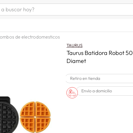
uscar hoy?
ÁS BUSCADOS
as mujer
ombos de electrodomesticos
s
TAURUS
as hombre
Taurus Batidora Robot 
Diamet
s
Retiro en tienda
Envío a domicilio
man
a