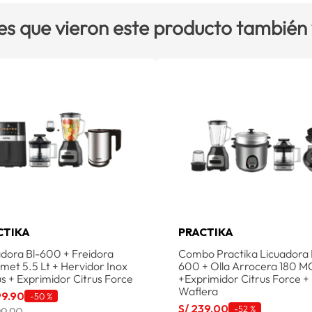
es que vieron este producto también
CTIKA
PRACTIKA
adora Bl-600 + Freidora
Combo Practika Licuadora 
met 5.5 Lt + Hervidor Inox
600 + Olla Arrocera 180 M
us + Exprimidor Citrus Force
+Exprimidor Citrus Force + 
Waflera
99
.
90
-
50 %
S/
239
.
00
-
52 %
99.90