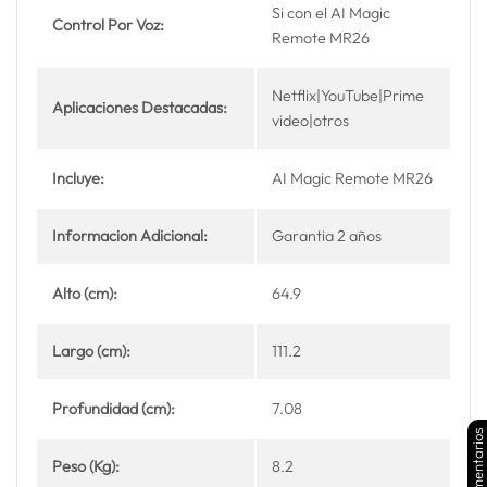
Si con el AI Magic
Control Por Voz:
Remote MR26
Netflix|YouTube|Prime
Aplicaciones Destacadas:
video|otros
Incluye:
AI Magic Remote MR26
Informacion Adicional:
Garantia 2 años
Alto (cm):
64.9
Largo (cm):
111.2
Profundidad (cm):
7.08
Comentarios
Peso (Kg):
8.2