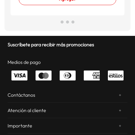
Suscríbete para recibir más promociones
Medios de pago
Contáctanos
+
¿Chateamos? Whatsapp
atentos a tus consultas
Atención al cliente
+
Email: sac.virtual@estilos.com.pe
Zonas de despacho
sac.virtual@estilos.com.pe
Importante
+
Cambios y devoluciones
Nosotros
Llámanos al 054 604 600