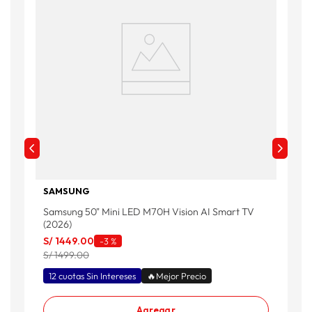
SAMSUNG
Samsung 50" Mini LED M70H Vision AI Smart TV
S
(2026)
(
S/
1449
.
00
S
-
3 %
S/ 1499.00
S
12 cuotas Sin Intereses
🔥Mejor Precio
Agregar