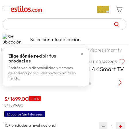
TÉRMINOS MÁS BUSCADOS
Selecciona tu ubicación
celulares
1
.
tecnologia
tv televisores
televisores smart tv
✕
zapatillas mujer
2
.
Elige dónde recibir tus
productos
SKU
:
002492903
LG
zapatillas hombre
3
.
Televisor LG 50" QNED MiniLED AI 4K Smart TV
Podrás ver la disponibilidad y tiempos
de entrega para tu despacho o retiro en
moda
4
.
2026
tienda.
zapatillas
5
.
tv
6
.
S/
1699
.
00
-
11 %
laptop
S/ 1899.00
7
.
12 cuotas Sin Intereses
terrex
8
.
10+ unidades a nivel nacional
lavadora
－
＋
9
.