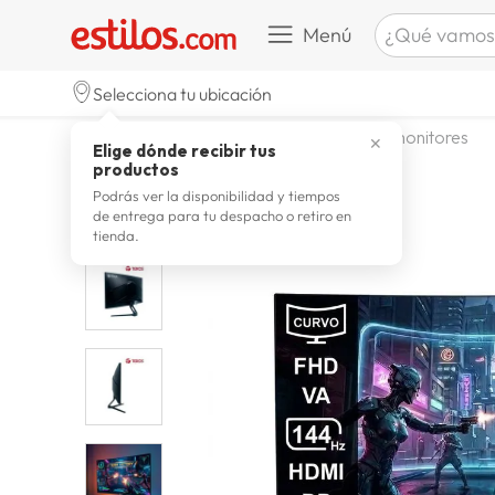
¿Qué vamos a b
Menú
TÉRMINOS M
Selecciona tu ubicación
celulare
1
.
tecnologia
computadoras
monitores
✕
Elige dónde recibir tus
zapatill
2
.
productos
zapatill
3
.
Podrás ver la disponibilidad y tiempos
de entrega para tu despacho o retiro en
moda
4
.
tienda.
zapatilla
5
.
tv
6
.
laptop
7
.
terrex
8
.
cocina
9
.
lavador
10
.