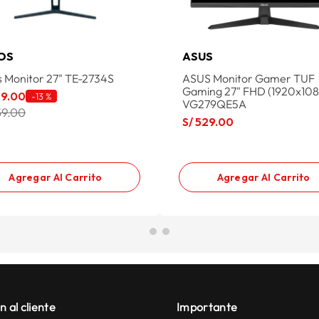
OS
ASUS
s Monitor 27" TE-2734S
ASUS Monitor Gamer TUF
Gaming 27" FHD (1920x10
99
.
00
-
13 %
VG279QE5A
59.00
S/
529
.
00
Agregar Al Carrito
Agregar Al Carrito
n al cliente
Importante