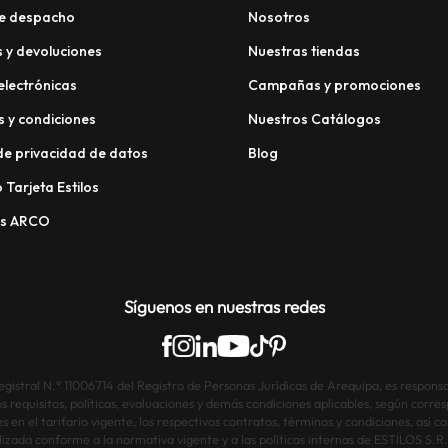
e despacho
Nosotros
 y devoluciones
Nuestras tiendas
electrónicas
Campañas y promociones
 y condiciones
Nuestros Catálogos
 de privacidad de datos
Blog
 Tarjeta Estilos
os ARCO
Síguenos en nuestras redes
istral N.° 11006714 del Registro de Personas Jurídicas de Arequipa, es responsab
os requisitos, políticas, evaluaciones y demás condiciones aplicables, según corre
s en el tarifario vigente, los respectivos contratos, términos y condiciones, así
lizada conforme a la normativa vigente y a las políticas internas de ESTILOS S.R.