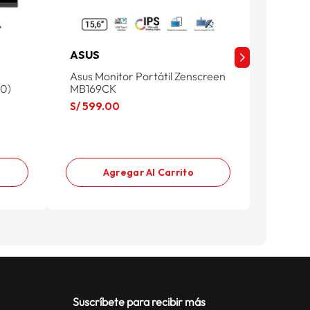
ASUS
CAIXU
Asus Monitor Portátil Zenscreen
Monitor
80)
MB169CK
VA 100
C27F2F
S/
599
.
00
S/
659
.
Agregar Al Carrito
Suscríbete para recibir más