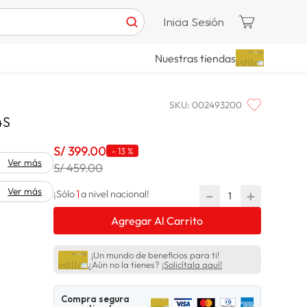
Inicia Sesión
Nuestras tiendas
SKU
:
002493200
4S
S/
399
.
00
-
13 %
Ver más
S/ 459.00
Ver más
1
－
＋
¡Sólo
a nivel nacional!
Agregar Al Carrito
¡Un mundo de beneficios para ti!
¿Aún no la tienes?
¡Solicítala aquí!
Compra segura