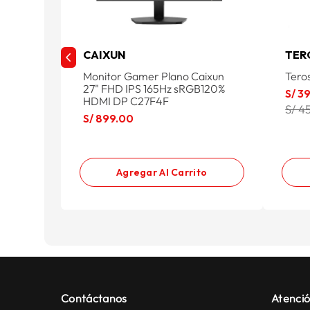
CAIXUN
TER
Monitor Gamer Plano Caixun
Tero
27" FHD IPS 165Hz sRGB120%
S/
3
HDMI DP C27F4F
S/ 4
S/
899
.
00
Agregar Al Carrito
Contáctanos
Atenció