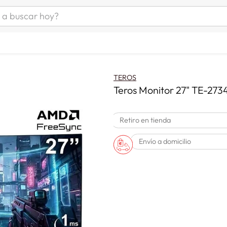
uscar hoy?
ÁS BUSCADOS
s
as mujer
TEROS
as hombre
Teros Monitor 27" TE-273
Retiro en tienda
s
Envío a domicilio
a