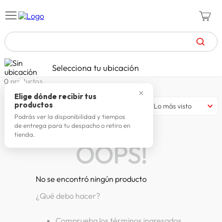
TÉRMINOS MÁS BUSCADOS
Selecciona tu ubicación
celulares
1
.
0
productos
✕
zapatillas mujer
2
.
Elige dónde recibir tus
productos
Lo más visto
zapatillas hombre
3
.
Podrás ver la disponibilidad y tiempos
de entrega para tu despacho o retiro en
moda
4
.
tienda.
OOPS!
zapatillas
5
.
tv
6
.
No se encontró ningún producto
laptop
7
.
¿Qué debo hacer?
terrex
8
.
cocina
9
.
Comprueba los términos ingresados