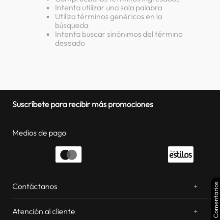
Intenta utilizar una sola palabra
lavadora
10
.
Utiliza términos genéricos en la
búsqueda
Intenta buscar sinónimos del término
deseado
Suscríbete para recibir más promociones
Medios de pago
Comentarios
Contáctanos
+
¿Chateamos? Whatsapp
atentos a tus consultas
Atención al cliente
+