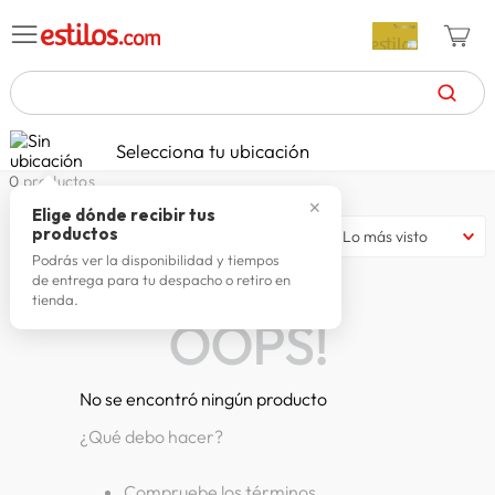
TÉRMINOS MÁS BUSCADOS
Selecciona tu ubicación
zapatillas mujer
1
.
0
productos
✕
celulares
2
.
Elige dónde recibir tus
productos
Lo más visto
zapatillas hombre
3
.
Podrás ver la disponibilidad y tiempos
de entrega para tu despacho o retiro en
moda
4
.
tienda.
OOPS!
zapatillas
5
.
tv
6
.
No se encontró ningún producto
laptop
7
.
¿Qué debo hacer?
terrex
8
.
spiderman
9
.
Compruebe los términos