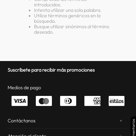
introducidos.
lavadora
10
.
Intenta utilizar una sola palabra.
Utilice términos genéricos en la
búsqueda.
Busque utilizar sinónimos al término
deseado.
Suscríbete para recibir más promociones
Medios de pago
Contáctanos
+
Comentarios
¿Chateamos? Whatsapp
atentos a tus consultas