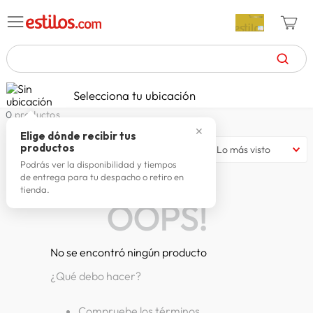
TÉRMINOS MÁS BUSCADOS
Selecciona tu ubicación
celulares
1
.
0
productos
✕
zapatillas mujer
2
.
Elige dónde recibir tus
productos
Lo más visto
zapatillas hombre
3
.
Podrás ver la disponibilidad y tiempos
de entrega para tu despacho o retiro en
moda
4
.
tienda.
OOPS!
zapatillas
5
.
tv
6
.
No se encontró ningún producto
laptop
7
.
¿Qué debo hacer?
terrex
8
.
cocina
9
.
Compruebe los términos