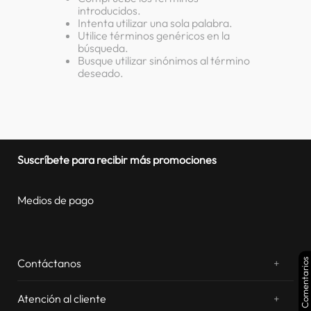
introducidos.
lavadora
10
.
Intenta utilizar una sola palabra.
Utilice términos genéricos en la
búsqueda.
Busque utilizar sinónimos al término
deseado.
Suscríbete para recibir más promociones
Medios de pago
Comentarios
Contáctanos
+
¿Chateamos? Whatsapp
atentos a tus consultas
Atención al cliente
+