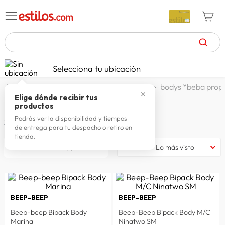
TÉRMINOS MÁS BUSCADOS
Selecciona tu ubicación
zapatillas mujer
1
.
textil
infantil
beba propio
bodys *beba prop
✕
celulares
2
.
Elige dónde recibir tus
BIPACK BODY M/C
productos
zapatillas hombre
3
.
Podrás ver la disponibilidad y tiempos
2
productos
de entrega para tu despacho o retiro en
moda
4
.
tienda.
filtrar
Lo más visto
zapatillas
5
.
tv
6
.
laptop
7
.
BEEP-BEEP
BEEP-BEEP
terrex
8
.
Beep-beep Bipack Body
Beep-Beep Bipack Body M/C
spiderman
9
.
Marina
Ninatwo SM