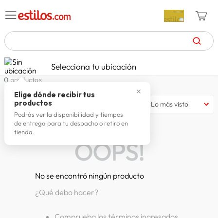
TÉRMINOS MÁS BUSCADOS
Selecciona tu ubicación
celulares
1
.
0
productos
✕
zapatillas mujer
2
.
Elige dónde recibir tus
productos
Lo más visto
zapatillas hombre
3
.
Podrás ver la disponibilidad y tiempos
de entrega para tu despacho o retiro en
moda
4
.
tienda.
OOPS!
zapatillas
5
.
tv
6
.
No se encontró ningún producto
laptop
7
.
¿Qué debo hacer?
terrex
8
.
cocina
9
.
Comprueba los términos ingresados