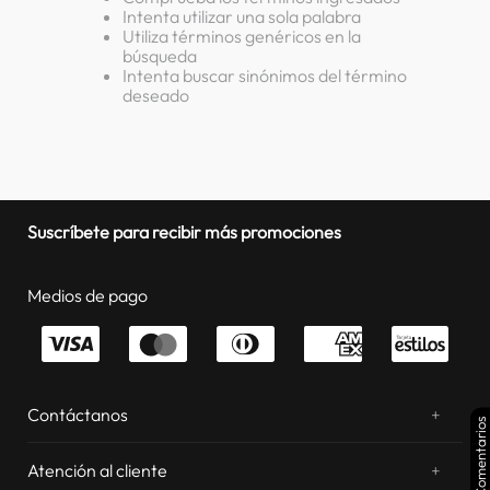
Intenta utilizar una sola palabra
lavadora
10
.
Utiliza términos genéricos en la
búsqueda
Intenta buscar sinónimos del término
deseado
Suscríbete para recibir más promociones
Medios de pago
Contáctanos
+
Comentarios
¿Chateamos? Whatsapp
atentos a tus consultas
Atención al cliente
+