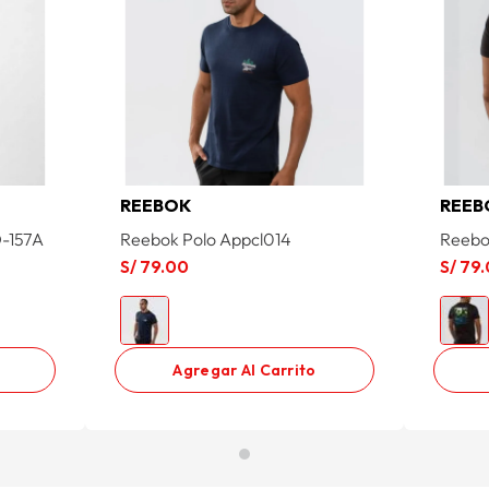
REEBOK
REEB
D-157A
Reebok Polo Appcl014
Reebo
S/
79
.
00
S/
79
.
Agregar Al Carrito