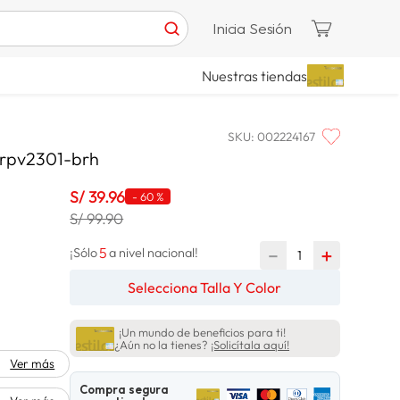
Inicia Sesión
Nuestras tiendas
SKU
:
002224167
brpv2301-brh
S/
39
.
96
-
60 %
S/ 99.90
5
－
＋
¡Sólo
a nivel nacional!
Selecciona Talla Y Color
¡Un mundo de beneficios para ti!
¿Aún no la tienes?
¡Solicítala aquí!
Ver más
Compra segura