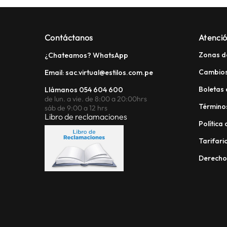
Contáctanos
Atenció
Zonas d
¿Chateamos? WhatsApp
Cambios
Email: sac.virtual@estilos.com.pe
Boletas 
Llámanos 054 604 600
de lun. a vie. de 8:00 a 20:00hrs
Términos
sáb de 9:00 a 12 hrs
Libro de reclamaciones
Política
Tarifario
Derech