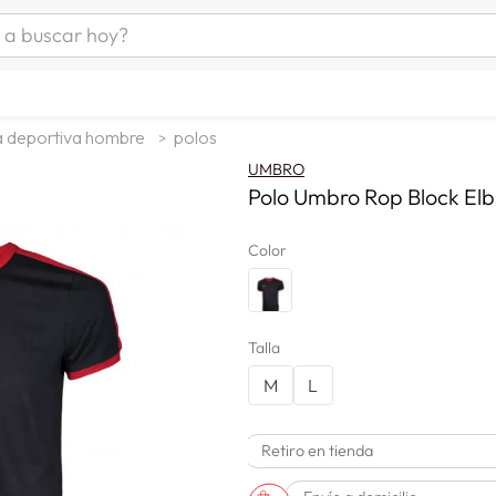
uscar hoy?
ÁS BUSCADOS
as mujer
a deportiva hombre
polos
s
UMBRO
as hombre
Polo Umbro Rop Block El
Color
s
Talla
M
L
man
Retiro en tienda
a