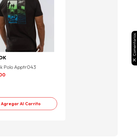
Comentarios
OK
k Polo Apptr043
00
Agregar Al Carrito