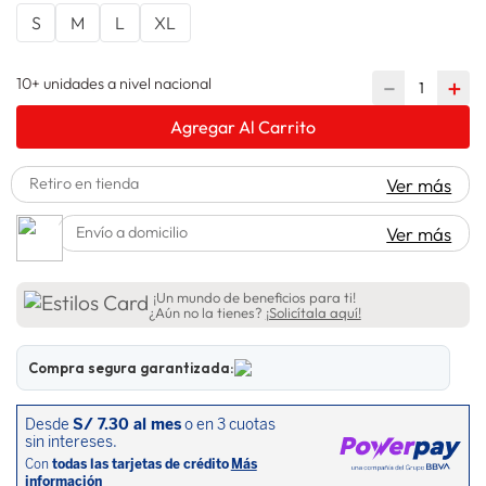
S
M
L
XL
spiderman
10
.
10+ unidades a nivel nacional
－
＋
Agregar Al Carrito
Retiro en tienda
Ver más
Envío a domicilio
Ver más
¡Un mundo de beneficios para ti!
¿Aún no la tienes?
¡Solicítala aquí!
Compra segura garantizada: