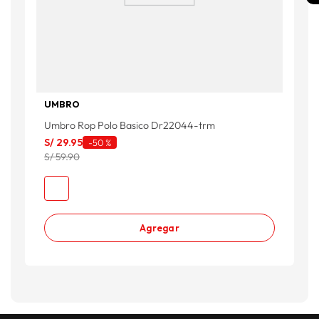
UMBRO
Umbro Rop Polo Basico Dr22044-trm
S/
29
.
95
-
50 %
S/ 59.90
Agregar