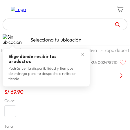
TÉRMINOS MÁS BUSCADOS
Selecciona tu ubicación
celulares
1
.
deportes y aire libre
ropa deportiva
ropa deport
✕
zapatillas mujer
2
.
Elige dónde recibir tus
productos
SKU
:
002478710
UNDER ARMOUR
zapatillas hombre
3
.
Under Armour Polo 1329582-338
Podrás ver la disponibilidad y tiempos
de entrega para tu despacho o retiro en
moda
4
.
tienda.
zapatillas
5
.
S/
69
.
90
tv
6
.
Color
laptop
7
.
terrex
8
.
lavadora
Talla
9
.